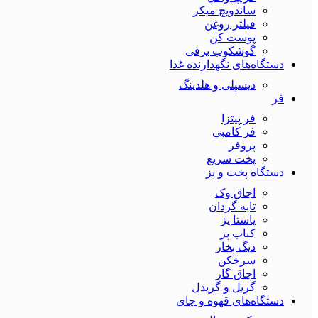
ساندویچ میکر
فیلتر روغن
پوست کن
گوشکوب برقی
دستگاه‌های نگهدارنده غذا
دیسپلی و هلدینگ
فر
فر پیتزا
فر کامبی
پروفر
پخت سریع
دستگاه‌ پخت و پز
اجاق وک
تابه گردان
پاستا پز
کباب پز
دیگ بخار
سرخکن
اجاق گاز
گریل و گریدل
دستگاه‌های قهوه و چای