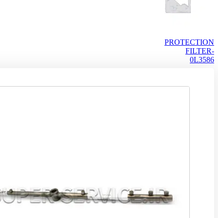
PROTECTION
FILTER-
0L3586