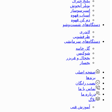
پکیج جنرال
بویلر آبجوش
اسپرسوساز
آسیاب قهوه
دم کن قهوه
دستگاه‌های شست‌و‌شو
لاندری
ظرفشویی
دستگاه‌های سرمایشی
گل خامه
شوکیس
یخچال و فریزر
یخساز
صفحه اصلی
برندها
نصب رایگان
تماس با ما
درباره ما
بلاگ
آموزش فنی