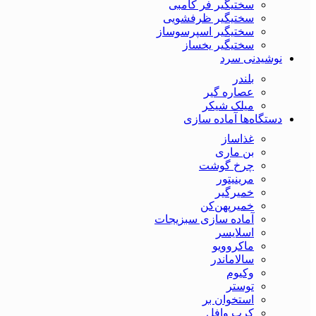
سختیگیر فر کامبی
سختیگیر ظرفشویی
سختیگیر اسپرسوساز
سختیگیر یخساز
نوشیدنی سرد
بلندر
عصاره گیر
میلک شیکر
دستگاه‌ها آماده سازی
غذاساز
بن ماری
چرخ گوشت
مرینیتور
خمیرگیر
خمیر‌پهن‌کن
آماده سازی سبزیجات
اسلایسر
ماکروویو
سالاماندر
وکیوم
توستر
استخوان بر
کرپ وافل