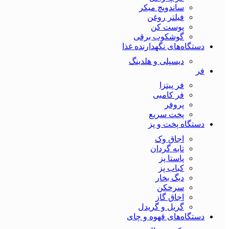
ساندویچ میکر
فیلتر روغن
پوست کن
گوشکوب برقی
دستگاه‌های نگهدارنده غذا
دیسپلی و هلدینگ
فر
فر پیتزا
فر کامبی
پروفر
پخت سریع
دستگاه‌ پخت و پز
اجاق وک
تابه گردان
پاستا پز
کباب پز
دیگ بخار
سرخکن
اجاق گاز
گریل و گریدل
دستگاه‌های قهوه و چای