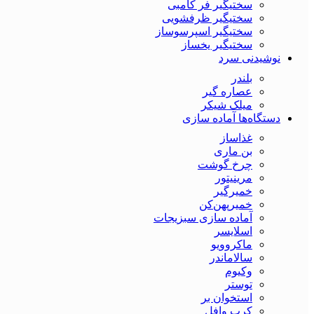
سختیگیر فر کامبی
سختیگیر ظرفشویی
سختیگیر اسپرسوساز
سختیگیر یخساز
نوشیدنی سرد
بلندر
عصاره گیر
میلک شیکر
دستگاه‌ها آماده سازی
غذاساز
بن ماری
چرخ گوشت
مرینیتور
خمیرگیر
خمیر‌پهن‌کن
آماده سازی سبزیجات
اسلایسر
ماکروویو
سالاماندر
وکیوم
توستر
استخوان بر
کرپ وافل