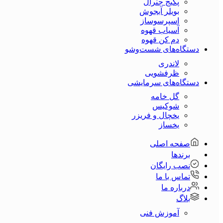
پکیج جنرال
بویلر آبجوش
اسپرسوساز
آسیاب قهوه
دم کن قهوه
دستگاه‌های شست‌و‌شو
لاندری
ظرفشویی
دستگاه‌های سرمایشی
گل خامه
شوکیس
یخچال و فریزر
یخساز
صفحه اصلی
برندها
نصب رایگان
تماس با ما
درباره ما
بلاگ
آموزش فنی