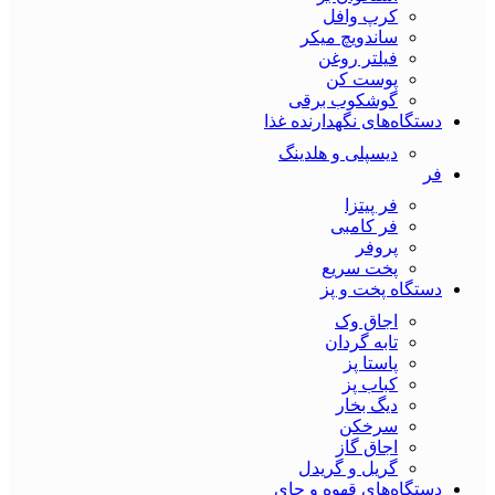
کرپ وافل
ساندویچ میکر
فیلتر روغن
پوست کن
گوشکوب برقی
دستگاه‌های نگهدارنده غذا
دیسپلی و هلدینگ
فر
فر پیتزا
فر کامبی
پروفر
پخت سریع
دستگاه‌ پخت و پز
اجاق وک
تابه گردان
پاستا پز
کباب پز
دیگ بخار
سرخکن
اجاق گاز
گریل و گریدل
دستگاه‌های قهوه و چای