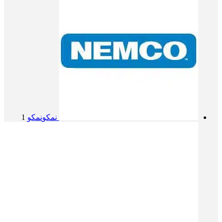
نمکو
نمکو
1