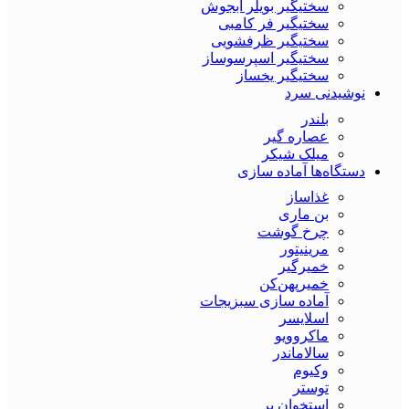
سختیگیر بویلر آبجوش
سختیگیر فر کامبی
سختیگیر ظرفشویی
سختیگیر اسپرسوساز
سختیگیر یخساز
نوشیدنی سرد
بلندر
عصاره گیر
میلک شیکر
دستگاه‌ها آماده سازی
غذاساز
بن ماری
چرخ گوشت
مرینیتور
خمیرگیر
خمیر‌پهن‌کن
آماده سازی سبزیجات
اسلایسر
ماکروویو
سالاماندر
وکیوم
توستر
استخوان بر