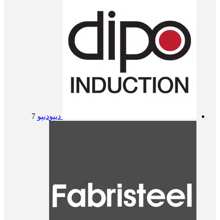
دیپو
دیپو
7