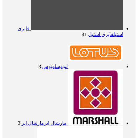
فابری
استیل
فابری استیل
41
لوتوس
لوتوس
3
مارشال ایر
مارشال ایر
3