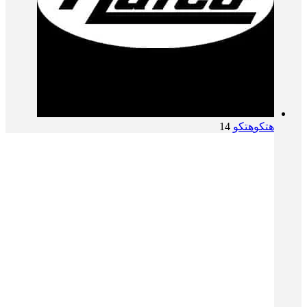
هتکو
هتکو
14