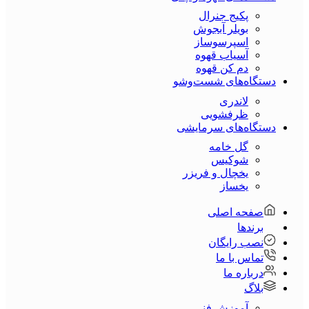
پکیج جنرال
بویلر آبجوش
اسپرسوساز
آسیاب قهوه
دم کن قهوه
دستگاه‌های شست‌و‌شو
لاندری
ظرفشویی
دستگاه‌های سرمایشی
گل خامه
شوکیس
یخچال و فریزر
یخساز
صفحه اصلی
برندها
نصب رایگان
تماس با ما
درباره ما
بلاگ
آموزش فنی