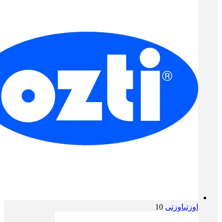
اوزتی
اوزتی
10