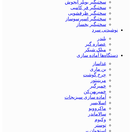
سختیگیر بویلر آبجوش
سختیگیر فر کامبی
سختیگیر ظرفشویی
سختیگیر اسپرسوساز
سختیگیر یخساز
نوشیدنی سرد
بلندر
عصاره گیر
میلک شیکر
دستگاه‌ها آماده سازی
غذاساز
بن ماری
چرخ گوشت
مرینیتور
خمیرگیر
خمیر‌پهن‌کن
آماده سازی سبزیجات
اسلایسر
ماکروویو
سالاماندر
وکیوم
توستر
استخوان بر