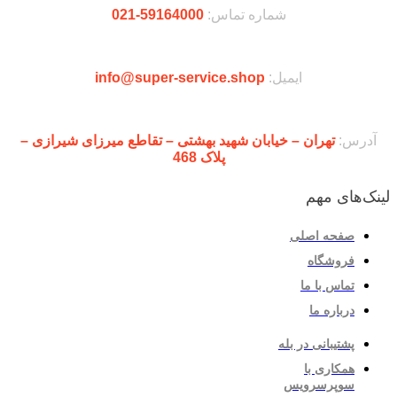
شماره تماس:
59164000-021
ایمیل:
info@super-service.shop
آدرس:
تهران – خیابان شهید بهشتی – تقاطع میرزای شیرازی –
پلاک 468
لینک‌های مهم
صفحه اصلی
فروشگاه
تماس با ما
درباره ما
پشتیبانی در بله
همکاری با
سوپرسرویس