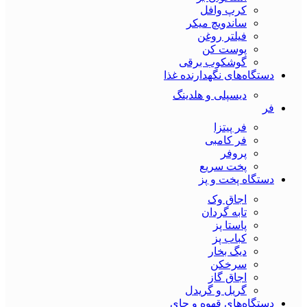
کرپ وافل
ساندویچ میکر
فیلتر روغن
پوست کن
گوشکوب برقی
دستگاه‌های نگهدارنده غذا
دیسپلی و هلدینگ
فر
فر پیتزا
فر کامبی
پروفر
پخت سریع
دستگاه‌ پخت و پز
اجاق وک
تابه گردان
پاستا پز
کباب پز
دیگ بخار
سرخکن
اجاق گاز
گریل و گریدل
دستگاه‌های قهوه و چای