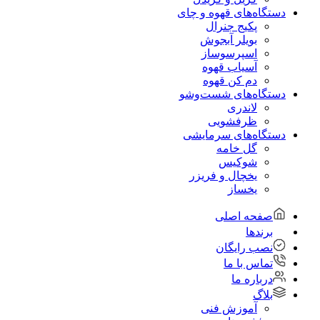
دستگاه‌های قهوه و چای
پکیج جنرال
بویلر آبجوش
اسپرسوساز
آسیاب قهوه
دم کن قهوه
دستگاه‌های شست‌و‌شو
لاندری
ظرفشویی
دستگاه‌های سرمایشی
گل خامه
شوکیس
یخچال و فریزر
یخساز
صفحه اصلی
برندها
نصب رایگان
تماس با ما
درباره ما
بلاگ
آموزش فنی