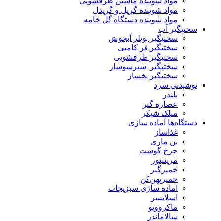
مواد شوینده ماشین ظرفشویی
مواد شوینده گریل و گریدل
مواد شوینده دستگاه گل خامه
سختیگیر آب
سختیگیر بویلر آبجوش
سختیگیر فر کامبی
سختیگیر ظرفشویی
سختیگیر اسپرسوساز
سختیگیر یخساز
نوشیدنی سرد
بلندر
عصاره گیر
میلک شیکر
دستگاه‌ها آماده سازی
غذاساز
بن ماری
چرخ گوشت
مرینیتور
خمیرگیر
خمیر‌پهن‌کن
آماده سازی سبزیجات
اسلایسر
ماکروویو
سالاماندر