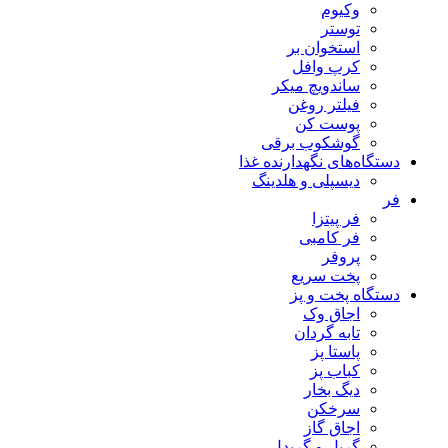
وکیوم
توستر
استخوان بر
کرپ وافل
ساندویچ میکر
فیلتر روغن
پوست کن
گوشکوب برقی
دستگاه‌های نگهدارنده غذا
دیسپلی و هلدینگ
فر
فر پیتزا
فر کامبی
پروفر
پخت سریع
دستگاه‌ پخت و پز
اجاق وک
تابه گردان
پاستا پز
کباب پز
دیگ بخار
سرخکن
اجاق گاز
گریل و گریدل