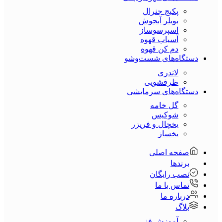
پکیج جنرال
بویلر آبجوش
اسپرسوساز
آسیاب قهوه
دم کن قهوه
دستگاه‌های شست‌و‌شو
لاندری
ظرفشویی
دستگاه‌های سرمایشی
گل خامه
شوکیس
یخچال و فریزر
یخساز
صفحه اصلی
برندها
نصب رایگان
تماس با ما
درباره ما
بلاگ
آموزش فنی