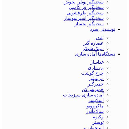
سختیگیر بویلر آبجوش
سختیگیر فر کامبی
سختیگیر ظرفشویی
سختیگیر اسپرسوساز
سختیگیر یخساز
نوشیدنی سرد
بلندر
عصاره گیر
میلک شیکر
دستگاه‌ها آماده سازی
غذاساز
بن ماری
چرخ گوشت
مرینیتور
خمیرگیر
خمیر‌پهن‌کن
آماده سازی سبزیجات
اسلایسر
ماکروویو
سالاماندر
وکیوم
توستر
استخوان بر