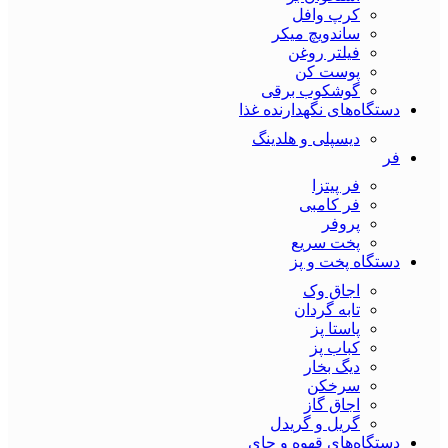
کرپ وافل
ساندویچ میکر
فیلتر روغن
پوست کن
گوشکوب برقی
دستگاه‌های نگهدارنده غذا
دیسپلی و هلدینگ
فر
فر پیتزا
فر کامبی
پروفر
پخت سریع
دستگاه‌ پخت و پز
اجاق وک
تابه گردان
پاستا پز
کباب پز
دیگ بخار
سرخکن
اجاق گاز
گریل و گریدل
دستگاه‌های قهوه و چای