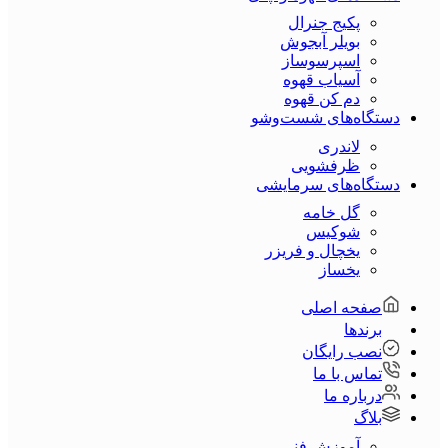
پکیج جنرال
بویلر آبجوش
اسپرسوساز
آسیاب قهوه
دم کن قهوه
دستگاه‌های شست‌و‌شو
لاندری
ظرفشویی
دستگاه‌های سرمایشی
گل خامه
شوکیس
یخچال و فریزر
یخساز
صفحه اصلی
برندها
نصب رایگان
تماس با ما
درباره ما
بلاگ
آموزش فنی