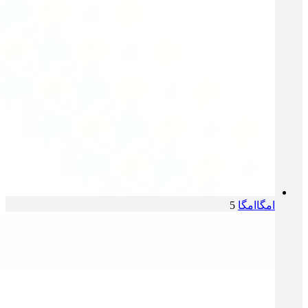
امگا
امگا
5