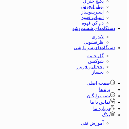
پکیج جنرال
بویلر آبجوش
اسپرسوساز
آسیاب قهوه
دم کن قهوه
دستگاه‌های شست‌و‌شو
لاندری
ظرفشویی
دستگاه‌های سرمایشی
گل خامه
شوکیس
یخچال و فریزر
یخساز
صفحه اصلی
برندها
نصب رایگان
تماس با ما
درباره ما
بلاگ
آموزش فنی