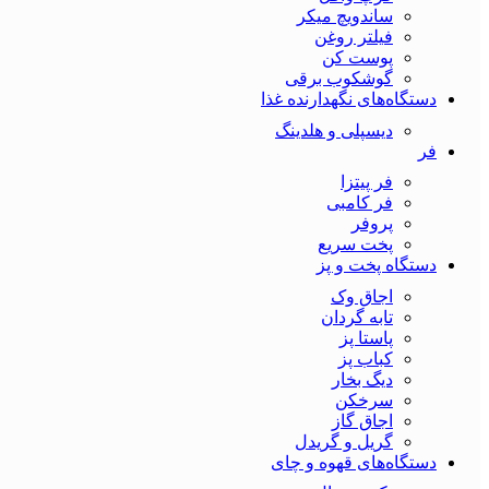
ساندویچ میکر
فیلتر روغن
پوست کن
گوشکوب برقی
دستگاه‌های نگهدارنده غذا
دیسپلی و هلدینگ
فر
فر پیتزا
فر کامبی
پروفر
پخت سریع
دستگاه‌ پخت و پز
اجاق وک
تابه گردان
پاستا پز
کباب پز
دیگ بخار
سرخکن
اجاق گاز
گریل و گریدل
دستگاه‌های قهوه و چای