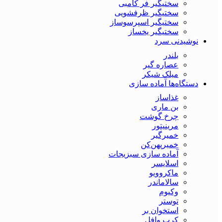
سختیگیر فر کامبی
سختیگیر ظرفشویی
سختیگیر اسپرسوساز
سختیگیر یخساز
نوشیدنی سرد
بلندر
عصاره گیر
میلک شیکر
دستگاه‌ها آماده سازی
غذاساز
بن ماری
چرخ گوشت
مرینیتور
خمیرگیر
خمیر‌پهن‌کن
آماده سازی سبزیجات
اسلایسر
ماکروویو
سالاماندر
وکیوم
توستر
استخوان بر
کرپ وافل