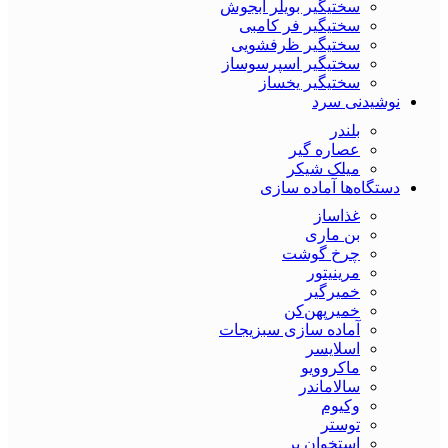
سختیگیر بویلر آبجوش
سختیگیر فر کامبی
سختیگیر ظرفشویی
سختیگیر اسپرسوساز
سختیگیر یخساز
نوشیدنی سرد
بلندر
عصاره گیر
میلک شیکر
دستگاه‌ها آماده سازی
غذاساز
بن ماری
چرخ گوشت
مرینیتور
خمیرگیر
خمیر‌پهن‌کن
آماده سازی سبزیجات
اسلایسر
ماکروویو
سالاماندر
وکیوم
توستر
استخوان بر