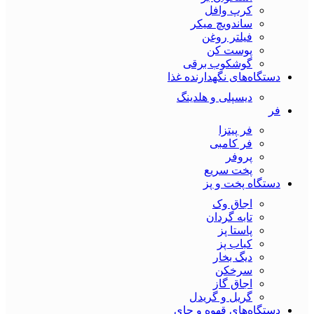
کرپ وافل
ساندویچ میکر
فیلتر روغن
پوست کن
گوشکوب برقی
دستگاه‌های نگهدارنده غذا
دیسپلی و هلدینگ
فر
فر پیتزا
فر کامبی
پروفر
پخت سریع
دستگاه‌ پخت و پز
اجاق وک
تابه گردان
پاستا پز
کباب پز
دیگ بخار
سرخکن
اجاق گاز
گریل و گریدل
دستگاه‌های قهوه و چای