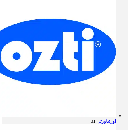
اوزتی
اوزتی
31