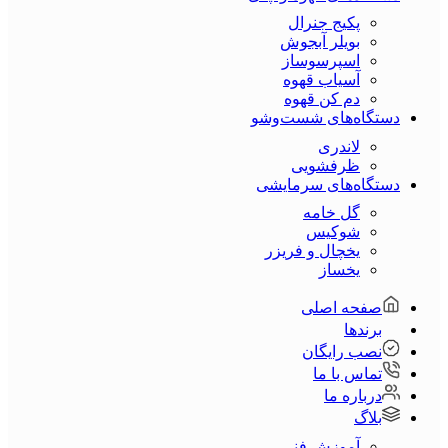
پکیج جنرال
بویلر آبجوش
اسپرسوساز
آسیاب قهوه
دم کن قهوه
دستگاه‌های شست‌و‌شو
لاندری
ظرفشویی
دستگاه‌های سرمایشی
گل خامه
شوکیس
یخچال و فریزر
یخساز
صفحه اصلی
برندها
نصب رایگان
تماس با ما
درباره ما
بلاگ
آموزش فنی