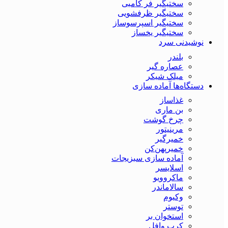
سختیگیر فر کامبی
سختیگیر ظرفشویی
سختیگیر اسپرسوساز
سختیگیر یخساز
نوشیدنی سرد
بلندر
عصاره گیر
میلک شیکر
دستگاه‌ها آماده سازی
غذاساز
بن ماری
چرخ گوشت
مرینیتور
خمیرگیر
خمیر‌پهن‌کن
آماده سازی سبزیجات
اسلایسر
ماکروویو
سالاماندر
وکیوم
توستر
استخوان بر
کرپ وافل