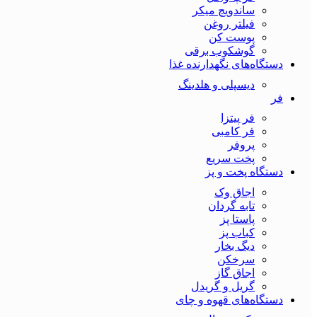
ساندویچ میکر
فیلتر روغن
پوست کن
گوشکوب برقی
دستگاه‌های نگهدارنده غذا
دیسپلی و هلدینگ
فر
فر پیتزا
فر کامبی
پروفر
پخت سریع
دستگاه‌ پخت و پز
اجاق وک
تابه گردان
پاستا پز
کباب پز
دیگ بخار
سرخکن
اجاق گاز
گریل و گریدل
دستگاه‌های قهوه و چای