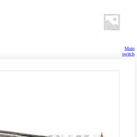
Main
switch