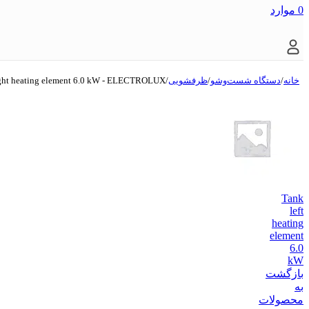
0
موارد
خانه
/
دستگاه شست‌و‌شو
/
ظرفشویی
/
ight heating element 6.0 kW - ELECTROLUX
Tank
left
heating
element
6.0
kW
بازگشت
به
محصولات