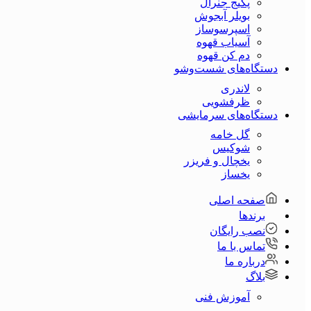
پکیج جنرال
بویلر آبجوش
اسپرسوساز
آسیاب قهوه
دم کن قهوه
دستگاه‌های شست‌و‌شو
لاندری
ظرفشویی
دستگاه‌های سرمایشی
گل خامه
شوکیس
یخچال و فریزر
یخساز
صفحه اصلی
برندها
نصب رایگان
تماس با ما
درباره ما
بلاگ
آموزش فنی