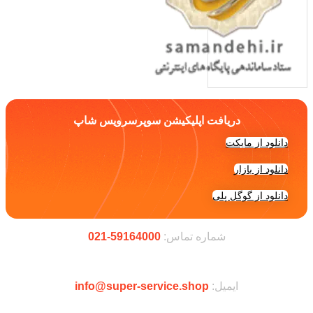
دریافت اپلیکیشن سوپرسرویس شاپ
دانلود از مایکت
دانلود از بازار
دانلود از گوگل پلی
شماره تماس:
59164000-021
ایمیل:
info@super-service.shop