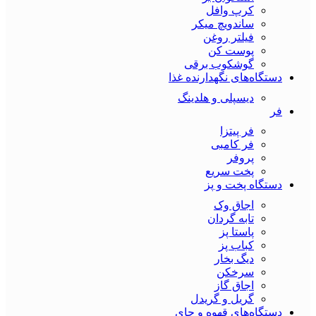
کرپ وافل
ساندویچ میکر
فیلتر روغن
پوست کن
گوشکوب برقی
دستگاه‌های نگهدارنده غذا
دیسپلی و هلدینگ
فر
فر پیتزا
فر کامبی
پروفر
پخت سریع
دستگاه‌ پخت و پز
اجاق وک
تابه گردان
پاستا پز
کباب پز
دیگ بخار
سرخکن
اجاق گاز
گریل و گریدل
دستگاه‌های قهوه و چای