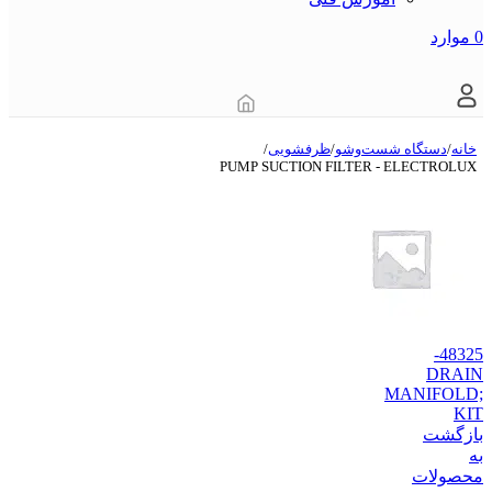
0
موارد
خانه
/
دستگاه شست‌و‌شو
/
ظرفشویی
/
PUMP SUCTION FILTER - ELECTROLUX
48325-
DRAIN
MANIFOLD;
KIT
بازگشت
به
محصولات