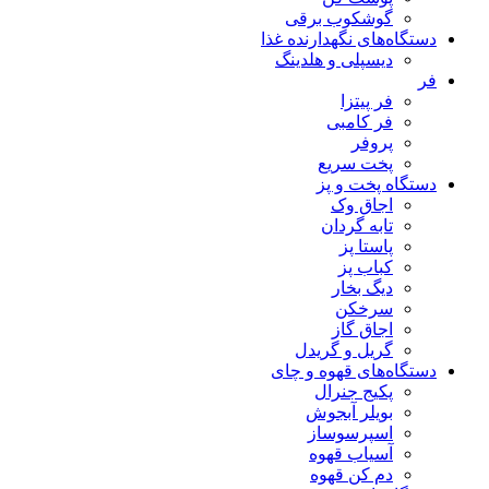
گوشکوب برقی
دستگاه‌های نگهدارنده غذا
دیسپلی و هلدینگ
فر
فر پیتزا
فر کامبی
پروفر
پخت سریع
دستگاه‌ پخت و پز
اجاق وک
تابه گردان
پاستا پز
کباب پز
دیگ بخار
سرخکن
اجاق گاز
گریل و گریدل
دستگاه‌های قهوه و چای
پکیج جنرال
بویلر آبجوش
اسپرسوساز
آسیاب قهوه
دم کن قهوه