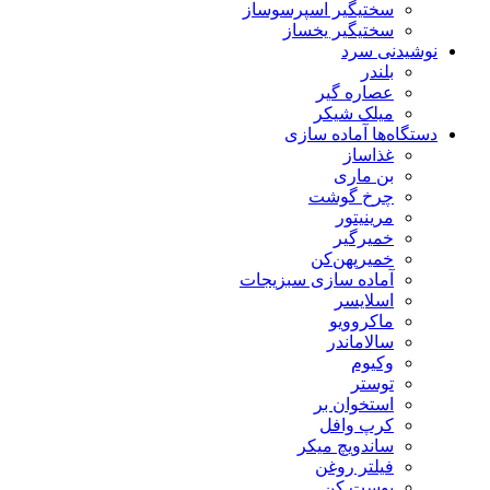
سختیگیر اسپرسوساز
سختیگیر یخساز
نوشیدنی سرد
بلندر
عصاره گیر
میلک شیکر
دستگاه‌ها آماده سازی
غذاساز
بن ماری
چرخ گوشت
مرینیتور
خمیرگیر
خمیر‌پهن‌کن
آماده سازی سبزیجات
اسلایسر
ماکروویو
سالاماندر
وکیوم
توستر
استخوان بر
کرپ وافل
ساندویچ میکر
فیلتر روغن
پوست کن