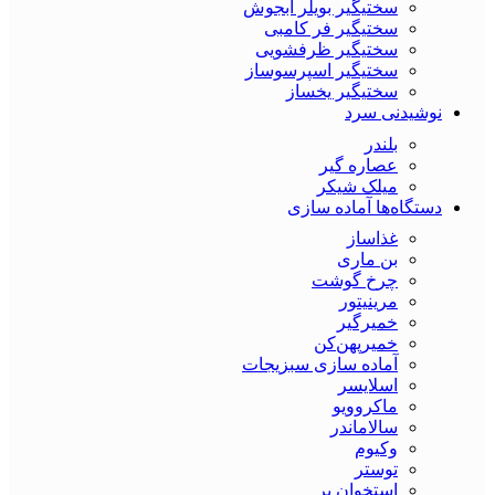
سختیگیر بویلر آبجوش
سختیگیر فر کامبی
سختیگیر ظرفشویی
سختیگیر اسپرسوساز
سختیگیر یخساز
نوشیدنی سرد
بلندر
عصاره گیر
میلک شیکر
دستگاه‌ها آماده سازی
غذاساز
بن ماری
چرخ گوشت
مرینیتور
خمیرگیر
خمیر‌پهن‌کن
آماده سازی سبزیجات
اسلایسر
ماکروویو
سالاماندر
وکیوم
توستر
استخوان بر