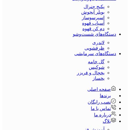
پکیج جنرال
بویلر آبجوش
اسپرسوساز
آسیاب قهوه
دم کن قهوه
دستگاه‌های شست‌و‌شو
لاندری
ظرفشویی
دستگاه‌های سرمایشی
گل خامه
شوکیس
یخچال و فریزر
یخساز
صفحه اصلی
برندها
نصب رایگان
تماس با ما
درباره ما
بلاگ
آموزش فنی