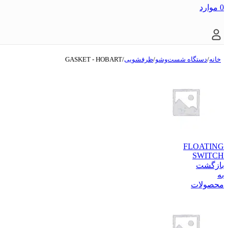
0
موارد
خانه
/
دستگاه شست‌و‌شو
/
ظرفشویی
/
GASKET - HOBART
FLOATING
SWITCH
بازگشت
به
محصولات