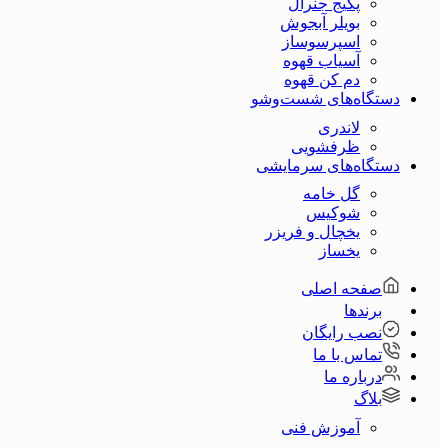
پکیج جنرال
بویلر آبجوش
اسپرسوساز
آسیاب قهوه
دم کن قهوه
دستگاه‌های شست‌و‌شو
لاندری
ظرفشویی
دستگاه‌های سرمایشی
گل خامه
شوکیس
یخچال و فریزر
یخساز
صفحه اصلی
برندها
نصب رایگان
تماس با ما
درباره ما
بلاگ
آموزش فنی