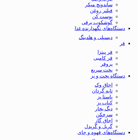
ساندویچ میکر
فیلتر روغن
پوست کن
گوشکوب برقی
دستگاه‌های نگهدارنده غذا
دیسپلی و هلدینگ
فر
فر پیتزا
فر کامبی
پروفر
پخت سریع
دستگاه‌ پخت و پز
اجاق وک
تابه گردان
پاستا پز
کباب پز
دیگ بخار
سرخکن
اجاق گاز
گریل و گریدل
دستگاه‌های قهوه و چای