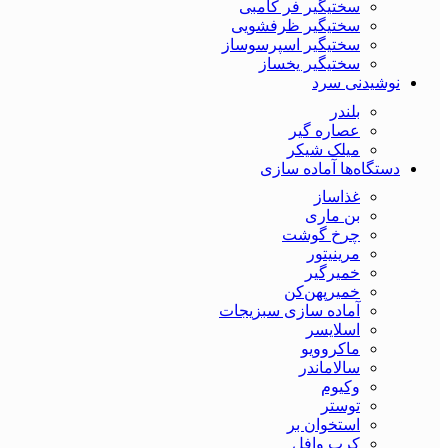
سختیگیر فر کامبی
سختیگیر ظرفشویی
سختیگیر اسپرسوساز
سختیگیر یخساز
نوشیدنی سرد
بلندر
عصاره گیر
میلک شیکر
دستگاه‌ها آماده سازی
غذاساز
بن ماری
چرخ گوشت
مرینیتور
خمیرگیر
خمیر‌پهن‌کن
آماده سازی سبزیجات
اسلایسر
ماکروویو
سالاماندر
وکیوم
توستر
استخوان بر
کرپ وافل