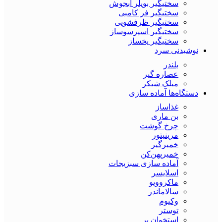
سختیگیر بویلر آبجوش
سختیگیر فر کامبی
سختیگیر ظرفشویی
سختیگیر اسپرسوساز
سختیگیر یخساز
نوشیدنی سرد
بلندر
عصاره گیر
میلک شیکر
دستگاه‌ها آماده سازی
غذاساز
بن ماری
چرخ گوشت
مرینیتور
خمیرگیر
خمیر‌پهن‌کن
آماده سازی سبزیجات
اسلایسر
ماکروویو
سالاماندر
وکیوم
توستر
استخوان بر