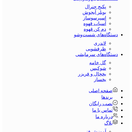
پکیج جنرال
بویلر آبجوش
اسپرسوساز
آسیاب قهوه
دم کن قهوه
دستگاه‌های شست‌و‌شو
لاندری
ظرفشویی
دستگاه‌های سرمایشی
گل خامه
شوکیس
یخچال و فریزر
یخساز
صفحه اصلی
برندها
نصب رایگان
تماس با ما
درباره ما
بلاگ
آموزش فنی