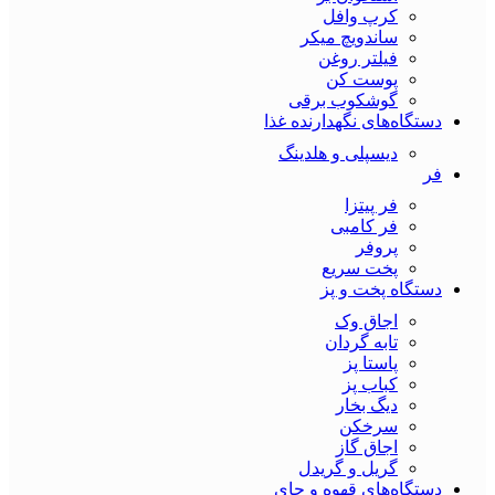
کرپ وافل
ساندویچ میکر
فیلتر روغن
پوست کن
گوشکوب برقی
دستگاه‌های نگهدارنده غذا
دیسپلی و هلدینگ
فر
فر پیتزا
فر کامبی
پروفر
پخت سریع
دستگاه‌ پخت و پز
اجاق وک
تابه گردان
پاستا پز
کباب پز
دیگ بخار
سرخکن
اجاق گاز
گریل و گریدل
دستگاه‌های قهوه و چای