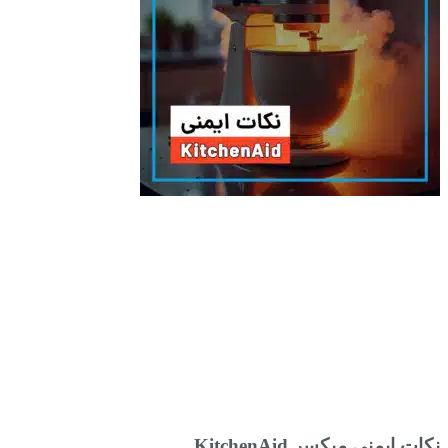
نکات ایمنی میکسر KitchenAid