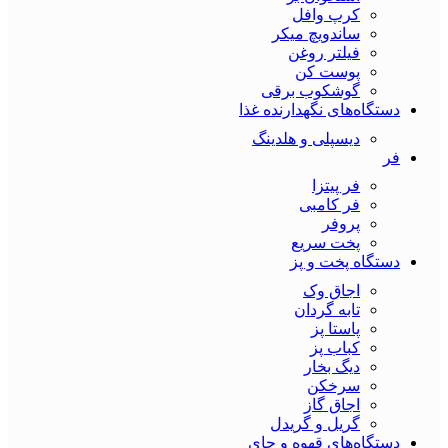
کرپ وافل
ساندویچ میکر
فیلتر روغن
پوست کن
گوشکوب برقی
دستگاه‌های نگهدارنده غذا
دیسپلی و هلدینگ
فر
فر پیتزا
فر کامبی
پروفر
پخت سریع
دستگاه‌ پخت و پز
اجاق وک
تابه گردان
پاستا پز
کباب پز
دیگ بخار
سرخکن
اجاق گاز
گریل و گریدل
دستگاه‌های قهوه و چای