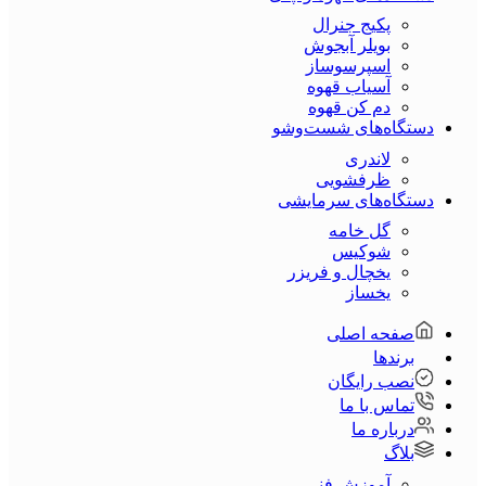
پکیج جنرال
بویلر آبجوش
اسپرسوساز
آسیاب قهوه
دم کن قهوه
دستگاه‌های شست‌و‌شو
لاندری
ظرفشویی
دستگاه‌های سرمایشی
گل خامه
شوکیس
یخچال و فریزر
یخساز
صفحه اصلی
برندها
نصب رایگان
تماس با ما
درباره ما
بلاگ
آموزش فنی