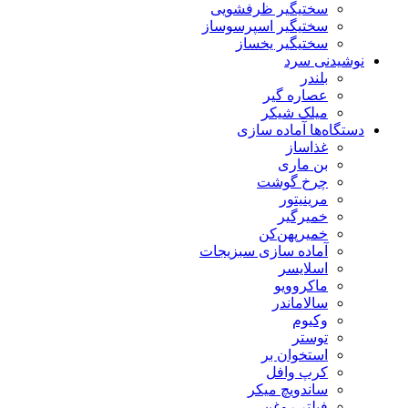
سختیگیر ظرفشویی
سختیگیر اسپرسوساز
سختیگیر یخساز
نوشیدنی سرد
بلندر
عصاره گیر
میلک شیکر
دستگاه‌ها آماده سازی
غذاساز
بن ماری
چرخ گوشت
مرینیتور
خمیرگیر
خمیر‌پهن‌کن
آماده سازی سبزیجات
اسلایسر
ماکروویو
سالاماندر
وکیوم
توستر
استخوان بر
کرپ وافل
ساندویچ میکر
فیلتر روغن