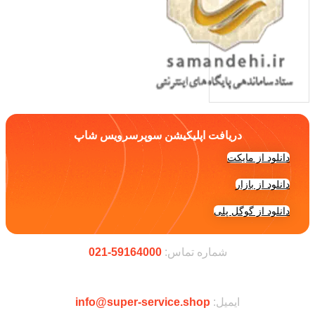
دریافت اپلیکیشن سوپرسرویس شاپ
دانلود از مایکت
دانلود از بازار
دانلود از گوگل پلی
شماره تماس:
59164000-021
ایمیل:
info@super-service.shop