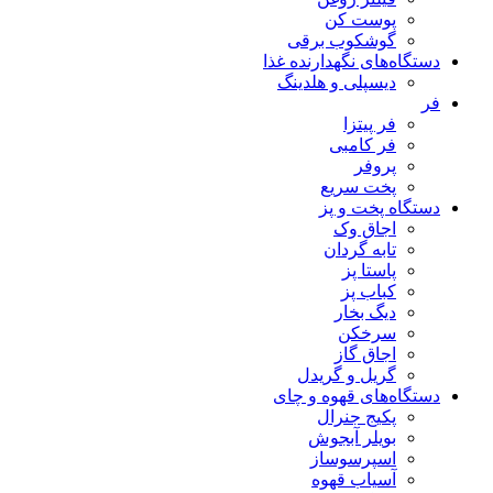
پوست کن
گوشکوب برقی
دستگاه‌های نگهدارنده غذا
دیسپلی و هلدینگ
فر
فر پیتزا
فر کامبی
پروفر
پخت سریع
دستگاه‌ پخت و پز
اجاق وک
تابه گردان
پاستا پز
کباب پز
دیگ بخار
سرخکن
اجاق گاز
گریل و گریدل
دستگاه‌های قهوه و چای
پکیج جنرال
بویلر آبجوش
اسپرسوساز
آسیاب قهوه