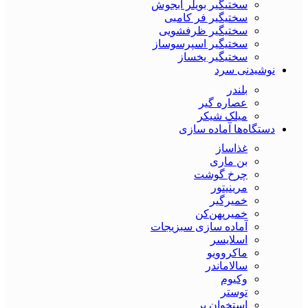
سختیگیر بویلر آبجوش
سختیگیر فر کامبی
سختیگیر ظرفشویی
سختیگیر اسپرسوساز
سختیگیر یخساز
نوشیدنی سرد
بلندر
عصاره گیر
میلک شیکر
دستگاه‌ها آماده سازی
غذاساز
بن ماری
چرخ گوشت
مرینیتور
خمیرگیر
خمیر‌پهن‌کن
آماده سازی سبزیجات
اسلایسر
ماکروویو
سالاماندر
وکیوم
توستر
استخوان بر