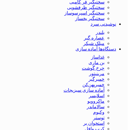
سختیگیر فر کامبی
سختیگیر ظرفشویی
سختیگیر اسپرسوساز
سختیگیر یخساز
نوشیدنی سرد
بلندر
عصاره گیر
میلک شیکر
دستگاه‌ها آماده سازی
غذاساز
بن ماری
چرخ گوشت
مرینیتور
خمیرگیر
خمیر‌پهن‌کن
آماده سازی سبزیجات
اسلایسر
ماکروویو
سالاماندر
وکیوم
توستر
استخوان بر
کرپ وافل