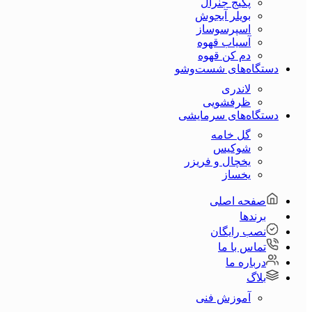
پکیج جنرال
بویلر آبجوش
اسپرسوساز
آسیاب قهوه
دم کن قهوه
دستگاه‌های شست‌و‌شو
لاندری
ظرفشویی
دستگاه‌های سرمایشی
گل خامه
شوکیس
یخچال و فریزر
یخساز
صفحه اصلی
برندها
نصب رایگان
تماس با ما
درباره ما
بلاگ
آموزش فنی