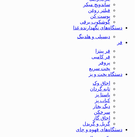
ساندویچ میکر
فیلتر روغن
پوست کن
گوشکوب برقی
دستگاه‌های نگهدارنده غذا
دیسپلی و هلدینگ
فر
فر پیتزا
فر کامبی
پروفر
پخت سریع
دستگاه‌ پخت و پز
اجاق وک
تابه گردان
پاستا پز
کباب پز
دیگ بخار
سرخکن
اجاق گاز
گریل و گریدل
دستگاه‌های قهوه و چای