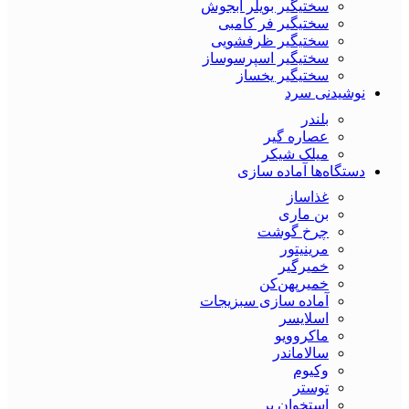
سختیگیر بویلر آبجوش
سختیگیر فر کامبی
سختیگیر ظرفشویی
سختیگیر اسپرسوساز
سختیگیر یخساز
نوشیدنی سرد
بلندر
عصاره گیر
میلک شیکر
دستگاه‌ها آماده سازی
غذاساز
بن ماری
چرخ گوشت
مرینیتور
خمیرگیر
خمیر‌پهن‌کن
آماده سازی سبزیجات
اسلایسر
ماکروویو
سالاماندر
وکیوم
توستر
استخوان بر