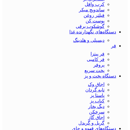
کرپ وافل
ساندویچ میکر
فیلتر روغن
پوست کن
گوشکوب برقی
دستگاه‌های نگهدارنده غذا
دیسپلی و هلدینگ
فر
فر پیتزا
فر کامبی
پروفر
پخت سریع
دستگاه‌ پخت و پز
اجاق وک
تابه گردان
پاستا پز
کباب پز
دیگ بخار
سرخکن
اجاق گاز
گریل و گریدل
دستگاه‌های قهوه و چای