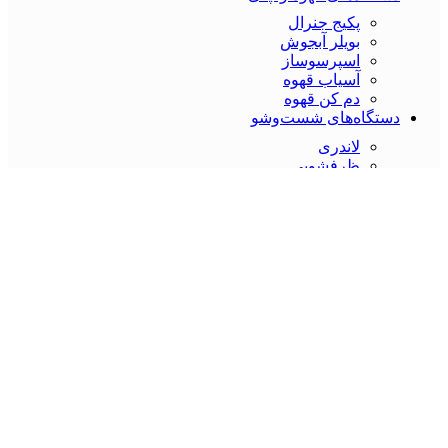
پکیج جنرال
بویلر آبجوش
اسپرسوساز
آسیاب قهوه
دم کن قهوه
دستگاه‌های شست‌و‌شو
لاندری
ظرفشویی
دستگاه‌های سرمایشی
گل خامه
شوکیس
یخچال و فریزر
یخساز
صفحه اصلی
برندها
نصب رایگان
تماس با ما
درباره ما
بلاگ
آموزش فنی