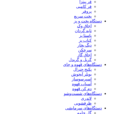
فر پیتزا
فر کامبی
پروفر
پخت سریع
دستگاه‌ پخت و پز
اجاق وک
تابه گردان
پاستا پز
کباب پز
دیگ بخار
سرخکن
اجاق گاز
گریل و گریدل
دستگاه‌های قهوه و چای
پکیج جنرال
بویلر آبجوش
اسپرسوساز
آسیاب قهوه
دم کن قهوه
دستگاه‌های شست‌و‌شو
لاندری
ظرفشویی
دستگاه‌های سرمایشی
گل خامه