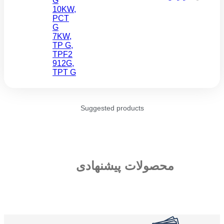
G
10KW
,
PCT
G
7KW
,
TP G
,
TPF2
912G
,
TPT G
Suggested products
محصولات پیشنهادی