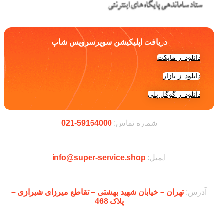
دریافت اپلیکیشن سوپرسرویس شاپ
دانلود از مایکت
دانلود از بازار
دانلود از گوگل پلی
شماره تماس:
59164000-021
ایمیل:
info@super-service.shop
آدرس:
تهران – خیابان شهید بهشتی – تقاطع میرزای شیرازی –
پلاک 468