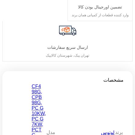
تضمین اورجینال بودن کالا
وارد کننده قطعات از کمپانی همان برند
ارسال سریع سفارشات
تهران پیک، شهرستان کالاپیک
مشخصات
CF4
98G
,
CPB
98G
,
PC G
10KW
,
PC G
7KW
,
PCT
برند
لوتوس
مدل