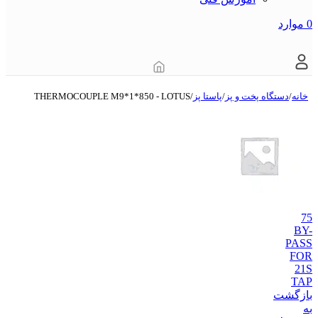
0
موارد
خانه
/
دستگاه‌ پخت و پز
/
پاستا پز
/
THERMOCOUPLE M9*1*850 - LOTUS
75
BY-
PASS
FOR
21S
TAP
بازگشت
به