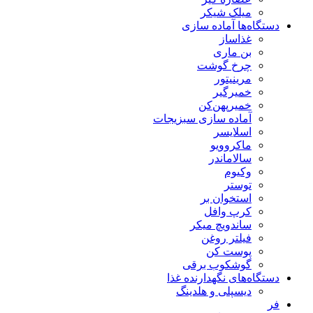
میلک شیکر
دستگاه‌ها آماده سازی
غذاساز
بن ماری
چرخ گوشت
مرینیتور
خمیرگیر
خمیر‌پهن‌کن
آماده سازی سبزیجات
اسلایسر
ماکروویو
سالاماندر
وکیوم
توستر
استخوان بر
کرپ وافل
ساندویچ میکر
فیلتر روغن
پوست کن
گوشکوب برقی
دستگاه‌های نگهدارنده غذا
دیسپلی و هلدینگ
فر