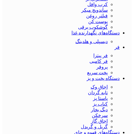
کرپ وافل
ساندویچ میکر
فیلتر روغن
پوست کن
گوشکوب برقی
دستگاه‌های نگهدارنده غذا
دیسپلی و هلدینگ
فر
فر پیتزا
فر کامبی
پروفر
پخت سریع
دستگاه‌ پخت و پز
اجاق وک
تابه گردان
پاستا پز
کباب پز
دیگ بخار
سرخکن
اجاق گاز
گریل و گریدل
دستگاه‌های قهوه و چای