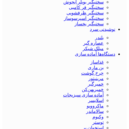
سختیگیر بویلر آبجوش
سختیگیر فر کامبی
سختیگیر ظرفشویی
سختیگیر اسپرسوساز
سختیگیر یخساز
نوشیدنی سرد
بلندر
عصاره گیر
میلک شیکر
دستگاه‌ها آماده سازی
غذاساز
بن ماری
چرخ گوشت
مرینیتور
خمیرگیر
خمیر‌پهن‌کن
آماده سازی سبزیجات
اسلایسر
ماکروویو
سالاماندر
وکیوم
توستر
استخوان بر