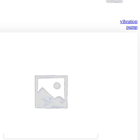
vibration
pump