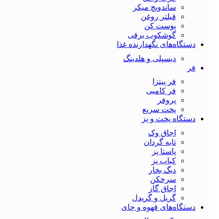
ساندویچ میکر
فیلتر روغن
پوست کن
گوشکوب برقی
دستگاه‌های نگهدارنده غذا
دیسپلی و هلدینگ
فر
فر پیتزا
فر کامبی
پروفر
پخت سریع
دستگاه‌ پخت و پز
اجاق وک
تابه گردان
پاستا پز
کباب پز
دیگ بخار
سرخکن
اجاق گاز
گریل و گریدل
دستگاه‌های قهوه و چای