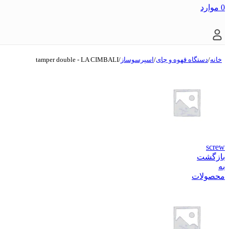
0
موارد
خانه
/
دستگاه قهوه و چای
/
اسپرسوساز
/
tamper double - LA CIMBALI
screw
بازگشت
به
محصولات