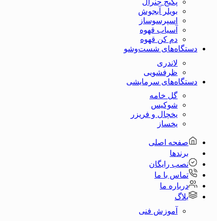
پکیج جنرال
بویلر آبجوش
اسپرسوساز
آسیاب قهوه
دم کن قهوه
دستگاه‌های شست‌و‌شو
لاندری
ظرفشویی
دستگاه‌های سرمایشی
گل خامه
شوکیس
یخچال و فریزر
یخساز
صفحه اصلی
برندها
نصب رایگان
تماس با ما
درباره ما
بلاگ
آموزش فنی