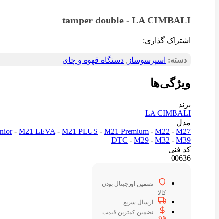
tamper double - LA CIMBALI
اشتراک گذاری:
دسته:
اسپرسوساز
,
دستگاه قهوه و چای
ویژگی‌ها
برند
LA CIMBALI
مدل
nior
-
M21 LEVA
-
M21 PLUS
-
M21 Premium
-
M22
-
M27
DTC
-
M29
-
M32
-
M39
کد فنی
00636
تضمین اورجینال بودن
کالا
ارسال سریع
تضمین کمترین قیمت