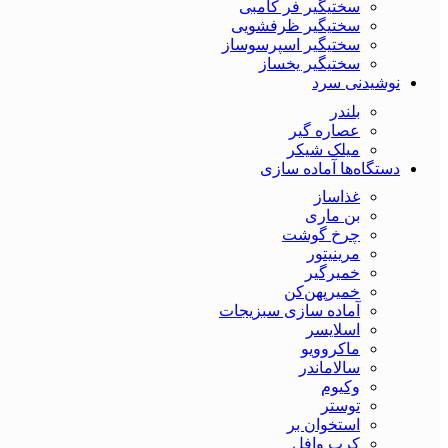
سختیگیر فر کامبی
سختیگیر ظرفشویی
سختیگیر اسپرسوساز
سختیگیر یخساز
نوشیدنی سرد
بلندر
عصاره گیر
میلک شیکر
دستگاه‌ها آماده سازی
غذاساز
بن ماری
چرخ گوشت
مرینیتور
خمیرگیر
خمیر‌پهن‌کن
آماده سازی سبزیجات
اسلایسر
ماکروویو
سالاماندر
وکیوم
توستر
استخوان بر
کرپ وافل