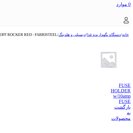
0
موارد
خانه
/
دستگاه نگهدارنده غذا
/
دیسپلی و هلدینگ
/
OFF ROCKER RED - FABRISTEEL
FUSE
HOLDER
w/10amp
FUSE
بازگشت
به
محصولات