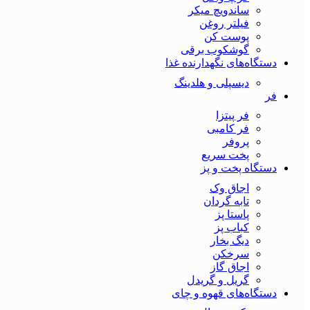
ساندویچ میکر
فیلتر روغن
پوست کن
گوشکوب برقی
دستگاه‌های نگهدارنده غذا
دیسپلی و هلدینگ
فر
فر پیتزا
فر کامبی
پروفر
پخت سریع
دستگاه‌ پخت و پز
اجاق وک
تابه گردان
پاستا پز
کباب پز
دیگ بخار
سرخکن
اجاق گاز
گریل و گریدل
دستگاه‌های قهوه و چای