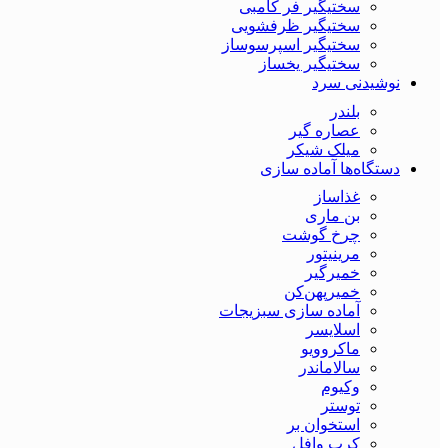
سختیگیر فر کامبی
سختیگیر ظرفشویی
سختیگیر اسپرسوساز
سختیگیر یخساز
نوشیدنی سرد
بلندر
عصاره گیر
میلک شیکر
دستگاه‌ها آماده سازی
غذاساز
بن ماری
چرخ گوشت
مرینیتور
خمیرگیر
خمیر‌پهن‌کن
آماده سازی سبزیجات
اسلایسر
ماکروویو
سالاماندر
وکیوم
توستر
استخوان بر
کرپ وافل