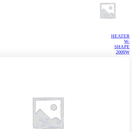
HEATER
W-
SHAPE
2000W