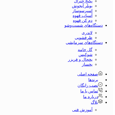
پکیج جنرال
بویلر آبجوش
اسپرسوساز
آسیاب قهوه
دم کن قهوه
دستگاه‌های شست‌و‌شو
لاندری
ظرفشویی
دستگاه‌های سرمایشی
گل خامه
شوکیس
یخچال و فریزر
یخساز
صفحه اصلی
برندها
نصب رایگان
تماس با ما
درباره ما
بلاگ
آموزش فنی