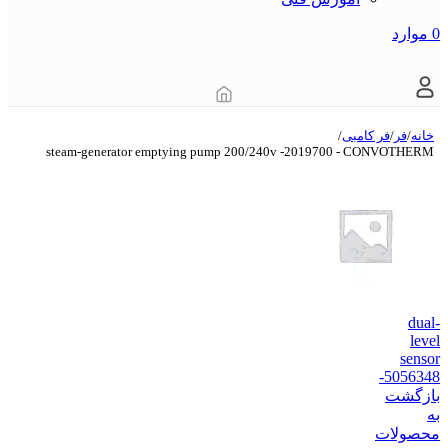
0
موارد
خانه
/
فر
/
فر کامبی
/
steam-generator emptying pump 200/240v -2019700 - CONVOTHERM
dual-
level
sensor
-5056348
بازگشت
به
محصولات