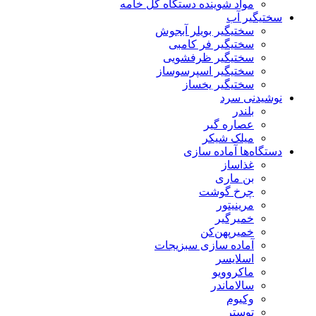
مواد شوینده دستگاه گل خامه
سختیگیر آب
سختیگیر بویلر آبجوش
سختیگیر فر کامبی
سختیگیر ظرفشویی
سختیگیر اسپرسوساز
سختیگیر یخساز
نوشیدنی سرد
بلندر
عصاره گیر
میلک شیکر
دستگاه‌ها آماده سازی
غذاساز
بن ماری
چرخ گوشت
مرینیتور
خمیرگیر
خمیر‌پهن‌کن
آماده سازی سبزیجات
اسلایسر
ماکروویو
سالاماندر
وکیوم
توستر