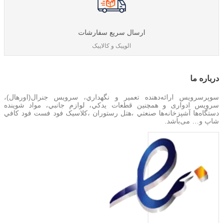
ارسال سریع سفارشات
الوپیک و کالاپیک
درباره‌ ما
سوپرسرویس ارائه‌دهنده تعمير و نگهداري، سرویس جنرال(اورهال)،
سرویس‌ ادواری و همچنین
قطعات يدکي، لوازم جانبي، مواد شوینده
دستگاه‌ها آشپزخانه‌ها صنعتي ،هتل رستوران ،کلاسیک فود فست فود کافي
شاپ و… می‌باشد.