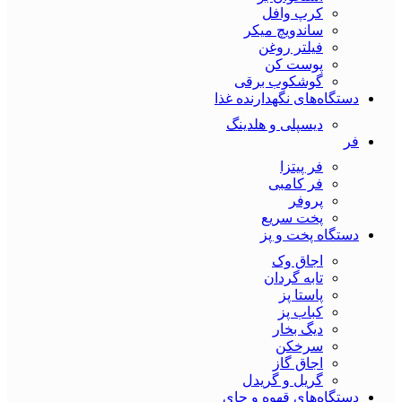
کرپ وافل
ساندویچ میکر
فیلتر روغن
پوست کن
گوشکوب برقی
دستگاه‌های نگهدارنده غذا
دیسپلی و هلدینگ
فر
فر پیتزا
فر کامبی
پروفر
پخت سریع
دستگاه‌ پخت و پز
اجاق وک
تابه گردان
پاستا پز
کباب پز
دیگ بخار
سرخکن
اجاق گاز
گریل و گریدل
دستگاه‌های قهوه و چای