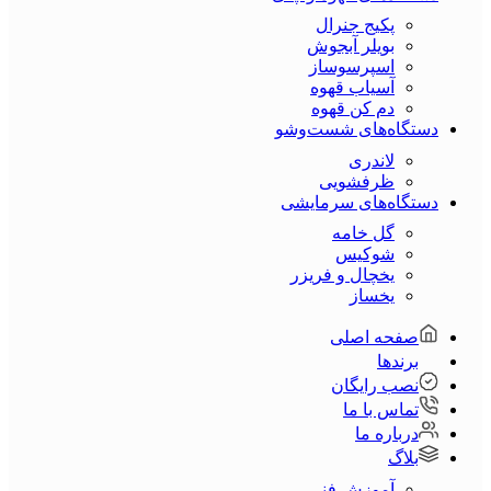
پکیج جنرال
بویلر آبجوش
اسپرسوساز
آسیاب قهوه
دم کن قهوه
دستگاه‌های شست‌و‌شو
لاندری
ظرفشویی
دستگاه‌های سرمایشی
گل خامه
شوکیس
یخچال و فریزر
یخساز
صفحه اصلی
برندها
نصب رایگان
تماس با ما
درباره ما
بلاگ
آموزش فنی