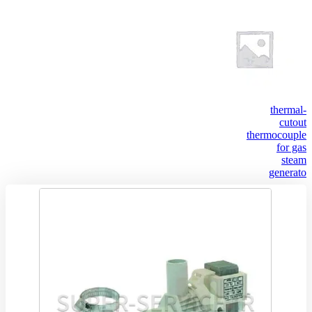
thermal-
cutout
thermocouple
for gas
steam
generato