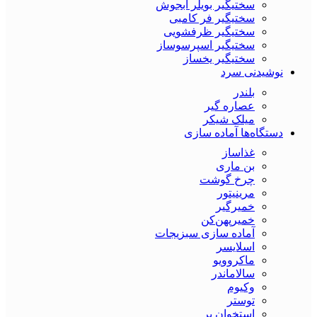
سختیگیر بویلر آبجوش
سختیگیر فر کامبی
سختیگیر ظرفشویی
سختیگیر اسپرسوساز
سختیگیر یخساز
نوشیدنی سرد
بلندر
عصاره گیر
میلک شیکر
دستگاه‌ها آماده سازی
غذاساز
بن ماری
چرخ گوشت
مرینیتور
خمیرگیر
خمیر‌پهن‌کن
آماده سازی سبزیجات
اسلایسر
ماکروویو
سالاماندر
وکیوم
توستر
استخوان بر