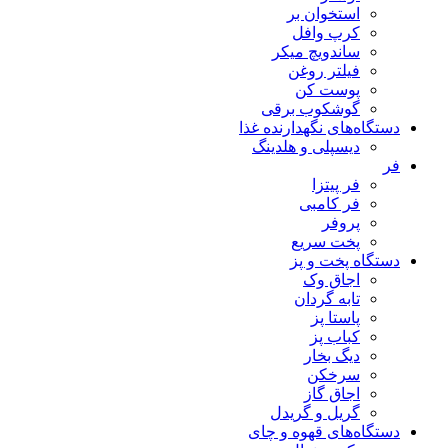
استخوان بر
کرپ وافل
ساندویچ میکر
فیلتر روغن
پوست کن
گوشکوب برقی
دستگاه‌های نگهدارنده غذا
دیسپلی و هلدینگ
فر
فر پیتزا
فر کامبی
پروفر
پخت سریع
دستگاه‌ پخت و پز
اجاق وک
تابه گردان
پاستا پز
کباب پز
دیگ بخار
سرخکن
اجاق گاز
گریل و گریدل
دستگاه‌های قهوه و چای