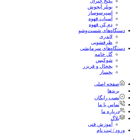
پکیج جنرال
بویلر آبجوش
اسپرسوساز
آسیاب قهوه
دم کن قهوه
دستگاه‌های شست‌و‌شو
لاندری
ظرفشویی
دستگاه‌های سرمایشی
گل خامه
شوکیس
یخچال و فریزر
یخساز
صفحه اصلی
برندها
نصب رایگان
تماس با ما
درباره ما
بلاگ
آموزش فنی
ورود / ثبت نام