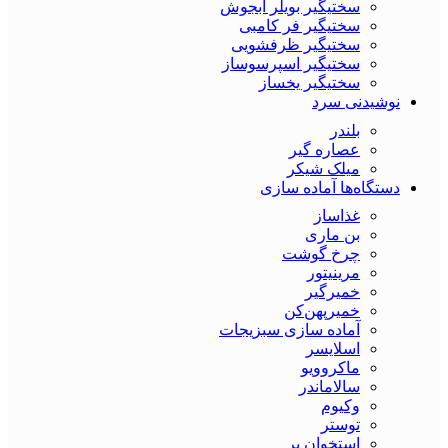
سختیگیر بویلر آبجوش
سختیگیر فر کامبی
سختیگیر ظرفشویی
سختیگیر اسپرسوساز
سختیگیر یخساز
نوشیدنی سرد
بلندر
عصاره گیر
میلک شیکر
دستگاه‌ها آماده سازی
غذاساز
بن ماری
چرخ گوشت
مرینیتور
خمیرگیر
خمیر‌پهن‌کن
آماده سازی سبزیجات
اسلایسر
ماکروویو
سالاماندر
وکیوم
توستر
استخوان بر