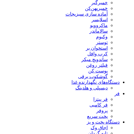
خمیرگیر
خمیر‌پهن‌کن
آماده سازی سبزیجات
اسلایسر
ماکروویو
سالاماندر
وکیوم
توستر
استخوان بر
کرپ وافل
ساندویچ میکر
فیلتر روغن
پوست کن
گوشکوب برقی
دستگاه‌های نگهدارنده غذا
دیسپلی و هلدینگ
فر
فر پیتزا
فر کامبی
پروفر
پخت سریع
دستگاه‌ پخت و پز
اجاق وک
تابه گردان