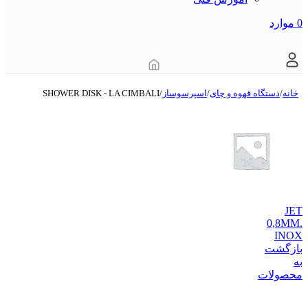
0
موارد
خانه
/
دستگاه قهوه و چای
/
اسپرسوساز
/
SHOWER DISK - LA CIMBALI
JET
0,8MM.
INOX
بازگشت
به
محصولات