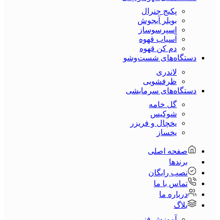
پکیج جنرال
بویلر آبجوش
اسپرسوساز
آسیاب قهوه
دم کن قهوه
دستگاه‌های شست‌و‌شو
لاندری
ظرفشویی
دستگاه‌های سرمایشی
گل خامه
شوکیس
یخچال و فریزر
یخساز
صفحه اصلی
برندها
نصب رایگان
تماس با ما
درباره ما
بلاگ
آموزش فنی