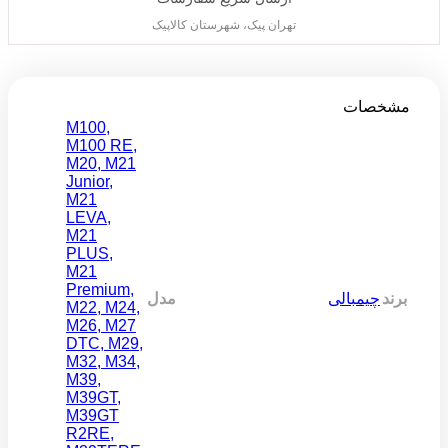
تهران پیک، شهرستان کالاپیک
مشخصات
M100
,
M100 RE
,
M20
,
M21
Junior
,
M21
LEVA
,
M21
PLUS
,
M21
Premium
,
برند
چیمبالی
مدل
M22
,
M24
,
M26
,
M27
DTC
,
M29
,
M32
,
M34
,
M39
,
M39GT
,
M39GT
R2RE
,