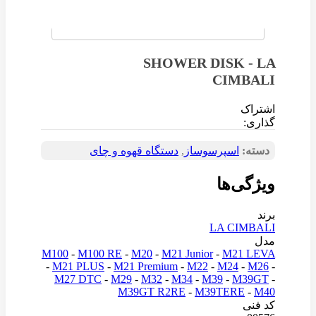
SHOWER DISK - LA
CIMBALI
اشتراک
گذاری:
دسته:
اسپرسوساز
,
دستگاه قهوه و چای
ویژگی‌ها
برند
LA CIMBALI
مدل
M100
-
M100 RE
-
M20
-
M21 Junior
-
M21 LEVA
-
M21 PLUS
-
M21 Premium
-
M22
-
M24
-
M26
-
M27 DTC
-
M29
-
M32
-
M34
-
M39
-
M39GT
-
M39GT R2RE
-
M39TERE
-
M40
کد فنی