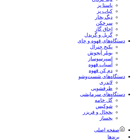
پاستا پز
کباب پز
دیگ بخار
سرخکن
اجاق گاز
گریل و گریدل
دستگاه‌های قهوه و چای
پکیج جنرال
بویلر آبجوش
اسپرسوساز
آسیاب قهوه
دم کن قهوه
دستگاه‌های شست‌و‌شو
لاندری
ظرفشویی
دستگاه‌های سرمایشی
گل خامه
شوکیس
یخچال و فریزر
یخساز
صفحه اصلی
برندها