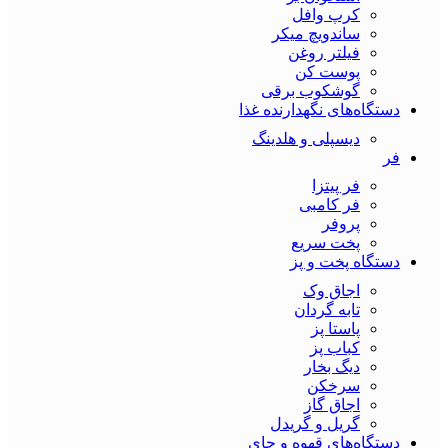
کرپ وافل
ساندویچ میکر
فیلتر روغن
پوست کن
گوشکوب برقی
دستگاه‌های نگهدارنده غذا
دیسپلی و هلدینگ
فر
فر پیتزا
فر کامبی
پروفر
پخت سریع
دستگاه‌ پخت و پز
اجاق وک
تابه گردان
پاستا پز
کباب پز
دیگ بخار
سرخکن
اجاق گاز
گریل و گریدل
دستگاه‌های قهوه و چای