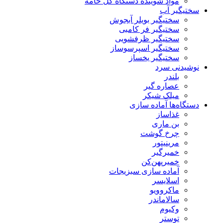
مواد شوینده دستگاه گل خامه
سختیگیر آب
سختیگیر بویلر آبجوش
سختیگیر فر کامبی
سختیگیر ظرفشویی
سختیگیر اسپرسوساز
سختیگیر یخساز
نوشیدنی سرد
بلندر
عصاره گیر
میلک شیکر
دستگاه‌ها آماده سازی
غذاساز
بن ماری
چرخ گوشت
مرینیتور
خمیرگیر
خمیر‌پهن‌کن
آماده سازی سبزیجات
اسلایسر
ماکروویو
سالاماندر
وکیوم
توستر