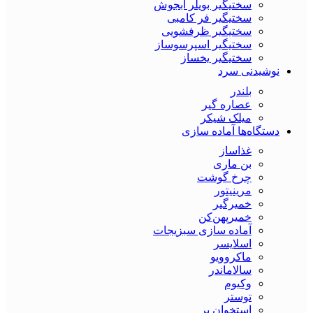
سختیگیر بویلر آبجوش
سختیگیر فر کامبی
سختیگیر ظرفشویی
سختیگیر اسپرسوساز
سختیگیر یخساز
نوشیدنی سرد
بلندر
عصاره گیر
میلک شیکر
دستگاه‌ها آماده سازی
غذاساز
بن ماری
چرخ گوشت
مرینیتور
خمیرگیر
خمیر‌پهن‌کن
آماده سازی سبزیجات
اسلایسر
ماکروویو
سالاماندر
وکیوم
توستر
استخوان بر