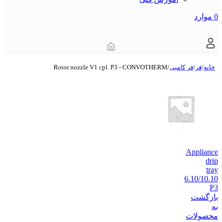
0
موارد
خانه
/
فر
/
فر کامبی
/
Rotor nozzle V1 cpl. P3 - CONVOTHERM
Appliance
drip
tray
6.10/10.10
P3
بازگشت
به
محصولات