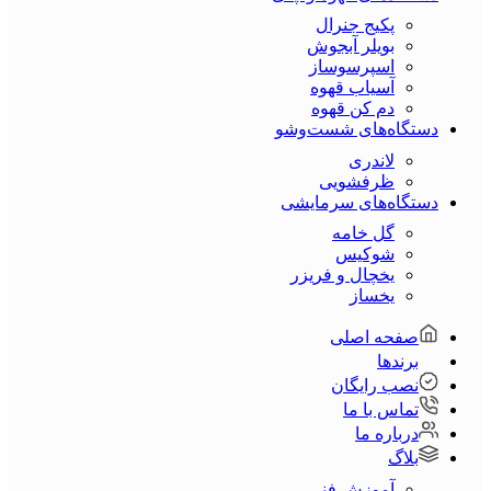
پکیج جنرال
بویلر آبجوش
اسپرسوساز
آسیاب قهوه
دم کن قهوه
دستگاه‌های شست‌و‌شو
لاندری
ظرفشویی
دستگاه‌های سرمایشی
گل خامه
شوکیس
یخچال و فریزر
یخساز
صفحه اصلی
برندها
نصب رایگان
تماس با ما
درباره ما
بلاگ
آموزش فنی