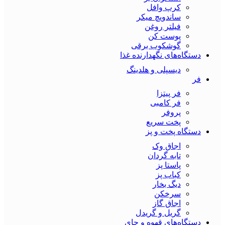
کرپ وافل
ساندویچ میکر
فیلتر روغن
پوست کن
گوشکوب برقی
دستگاه‌های نگهدارنده غذا
دیسپلی و هلدینگ
فر
فر پیتزا
فر کامبی
پروفر
پخت سریع
دستگاه‌ پخت و پز
اجاق وک
تابه گردان
پاستا پز
کباب پز
دیگ بخار
سرخکن
اجاق گاز
گریل و گریدل
دستگاه‌های قهوه و چای