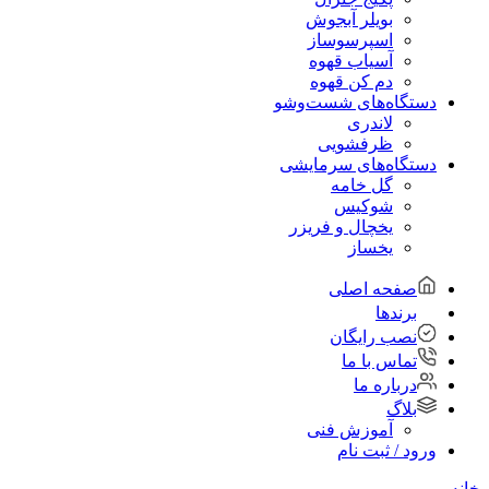
بویلر آبجوش
اسپرسوساز
آسیاب قهوه
دم کن قهوه
دستگاه‌های شست‌و‌شو
لاندری
ظرفشویی
دستگاه‌های سرمایشی
گل خامه
شوکیس
یخچال و فریزر
یخساز
صفحه اصلی
برندها
نصب رایگان
تماس با ما
درباره ما
بلاگ
آموزش فنی
ورود / ثبت نام
خانه