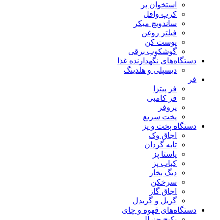
استخوان بر
کرپ وافل
ساندویچ میکر
فیلتر روغن
پوست کن
گوشکوب برقی
دستگاه‌های نگهدارنده غذا
دیسپلی و هلدینگ
فر
فر پیتزا
فر کامبی
پروفر
پخت سریع
دستگاه‌ پخت و پز
اجاق وک
تابه گردان
پاستا پز
کباب پز
دیگ بخار
سرخکن
اجاق گاز
گریل و گریدل
دستگاه‌های قهوه و چای
پکیج جنرال