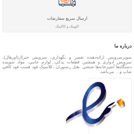
ارسال سریع سفارشات
الوپیک و کالاپیک
درباره‌ ما
سوپرسرویس ارائه‌دهنده تعمير و نگهداري، سرویس جنرال(اورهال)،
سرویس‌ ادواری و همچنین
قطعات يدکي، لوازم جانبي، مواد شوینده
دستگاه‌ها آشپزخانه‌ها صنعتي ،هتل رستوران ،کلاسیک فود فست فود کافي
شاپ و… می‌باشد.