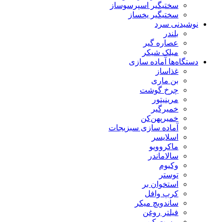
سختیگیر اسپرسوساز
سختیگیر یخساز
نوشیدنی سرد
بلندر
عصاره گیر
میلک شیکر
دستگاه‌ها آماده سازی
غذاساز
بن ماری
چرخ گوشت
مرینیتور
خمیرگیر
خمیر‌پهن‌کن
آماده سازی سبزیجات
اسلایسر
ماکروویو
سالاماندر
وکیوم
توستر
استخوان بر
کرپ وافل
ساندویچ میکر
فیلتر روغن
پوست کن