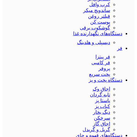
کرپ وافل
ساندویچ میکر
فیلتر روغن
پوست کن
گوشکوب برقی
دستگاه‌های نگهدارنده غذا
دیسپلی و هلدینگ
فر
فر پیتزا
فر کامبی
پروفر
پخت سریع
دستگاه‌ پخت و پز
اجاق وک
تابه گردان
پاستا پز
کباب پز
دیگ بخار
سرخکن
اجاق گاز
گریل و گریدل
دستگاه‌های قهوه و چای