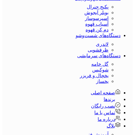
پکیج جنرال
بویلر آبجوش
اسپرسوساز
آسیاب قهوه
دم کن قهوه
دستگاه‌های شست‌و‌شو
لاندری
ظرفشویی
دستگاه‌های سرمایشی
گل خامه
شوکیس
یخچال و فریزر
یخساز
صفحه اصلی
برندها
نصب رایگان
تماس با ما
درباره ما
بلاگ
آموزش فنی