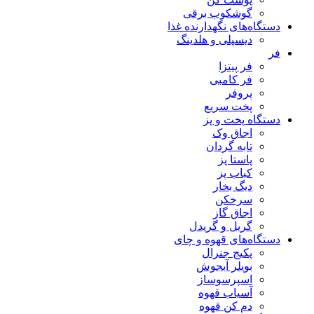
گوشکوب برقی
دستگاه‌های نگهدارنده غذا
دیسپلی و هلدینگ
فر
فر پیتزا
فر کامبی
پروفر
پخت سریع
دستگاه‌ پخت و پز
اجاق وک
تابه گردان
پاستا پز
کباب پز
دیگ بخار
سرخکن
اجاق گاز
گریل و گریدل
دستگاه‌های قهوه و چای
پکیج جنرال
بویلر آبجوش
اسپرسوساز
آسیاب قهوه
دم کن قهوه