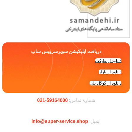
دریافت اپلیکیشن سوپرسرویس شاپ
دانلود از مایکت
دانلود از بازار
دانلود از گوگل پلی
شماره تماس:
59164000-021
ایمیل:
info@super-service.shop