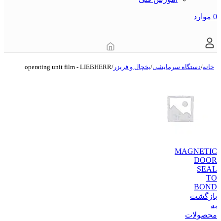
0
موارد
خانه
/
دستگاه سرمایشی
/
یخچال و فریزر
/
operating unit film - LIEBHERR
MAGNETIC
DOOR
SEAL
TO
BOND
بازگشت
به
محصولات