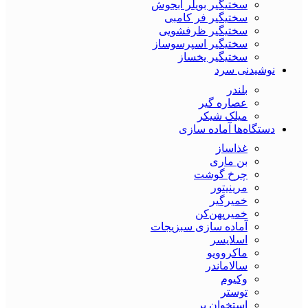
سختیگیر بویلر آبجوش
سختیگیر فر کامبی
سختیگیر ظرفشویی
سختیگیر اسپرسوساز
سختیگیر یخساز
نوشیدنی سرد
بلندر
عصاره گیر
میلک شیکر
دستگاه‌ها آماده سازی
غذاساز
بن ماری
چرخ گوشت
مرینیتور
خمیرگیر
خمیر‌پهن‌کن
آماده سازی سبزیجات
اسلایسر
ماکروویو
سالاماندر
وکیوم
توستر
استخوان بر