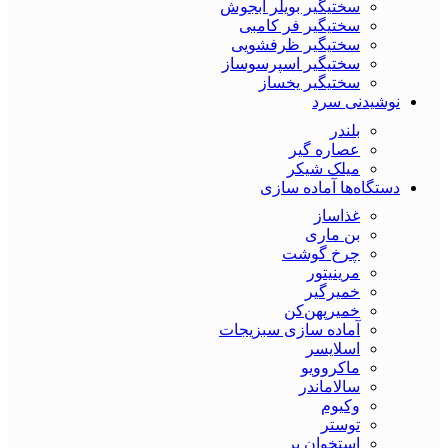
سختیگیر بویلر آبجوش
سختیگیر فر کامبی
سختیگیر ظرفشویی
سختیگیر اسپرسوساز
سختیگیر یخساز
نوشیدنی سرد
بلندر
عصاره گیر
میلک شیکر
دستگاه‌ها آماده سازی
غذاساز
بن ماری
چرخ گوشت
مرینیتور
خمیرگیر
خمیر‌پهن‌کن
آماده سازی سبزیجات
اسلایسر
ماکروویو
سالاماندر
وکیوم
توستر
استخوان بر