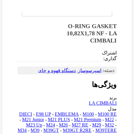
O-RING GASKET
10,82X1,78 NF - LA
CIMBALI
اشتراک
گذاری:
دسته:
اسپرسوساز
,
دستگاه قهوه و چای
ویژگی‌ها
برند
LA CIMBALI
مدل
DIECI
-
E98 UP
-
EMBLEMA
-
M100
-
M100 RE
-
M21 Junior
-
M21 PLUS
-
M21 Premium
-
M22
-
M23 Up
-
M24
-
M26
-
M27 RE
-
M29
-
M32
-
M34
-
M39
-
M39GT
-
M39GT R2RE
-
M39TERE