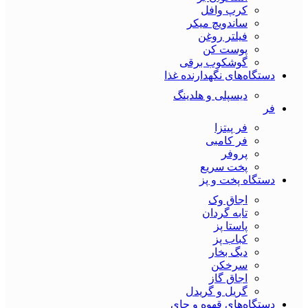
کرپ وافل
ساندویچ میکر
فیلتر روغن
پوست کن
گوشکوب برقی
دستگاه‌های نگهدارنده غذا
دیسپلی و هلدینگ
فر
فر پیتزا
فر کامبی
پروفر
پخت سریع
دستگاه‌ پخت و پز
اجاق وک
تابه گردان
پاستا پز
کباب پز
دیگ بخار
سرخکن
اجاق گاز
گریل و گریدل
دستگاه‌های قهوه و چای