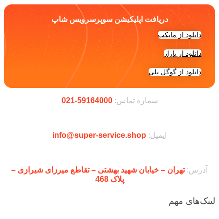
دریافت اپلیکیشن سوپرسرویس شاپ
دانلود از مایکت
دانلود از بازار
دانلود از گوگل پلی
شماره تماس:
59164000-021
ایمیل:
info@super-service.shop
آدرس:
تهران – خیابان شهید بهشتی – تقاطع میرزای شیرازی –
پلاک 468
لینک‌های مهم