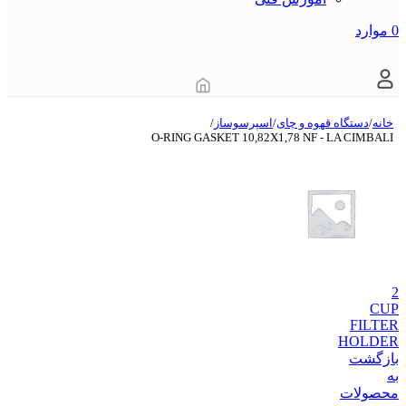
0
موارد
خانه
/
دستگاه قهوه و چای
/
اسپرسوساز
/
O-RING GASKET 10,82X1,78 NF - LA CIMBALI
2
CUP
FILTER
HOLDER
بازگشت
به
محصولات