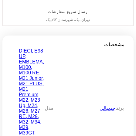
ارسال سریع سفارشات
تهران پیک، شهرستان کالاپیک
مشخصات
DIECI
,
E98
UP
,
EMBLEMA
,
M100
,
M100 RE
,
M21 Junior
,
M21 PLUS
,
M21
Premium
,
M22
,
M23
Up
,
M24
,
برند
چیمبالی
مدل
M26
,
M27
RE
,
M29
,
M32
,
M34
,
M39
,
M39GT
,