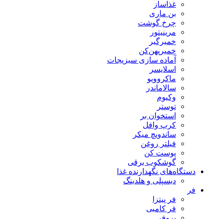
غذاساز
بن ماری
چرخ گوشت
مرینیتور
خمیرگیر
خمیر‌پهن‌کن
آماده سازی سبزیجات
اسلایسر
ماکروویو
سالاماندر
وکیوم
توستر
استخوان بر
کرپ وافل
ساندویچ میکر
فیلتر روغن
پوست کن
گوشکوب برقی
دستگاه‌های نگهدارنده غذا
دیسپلی و هلدینگ
فر
فر پیتزا
فر کامبی
پروفر