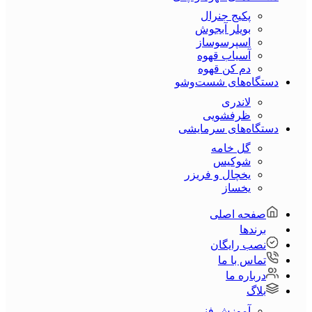
پکیج جنرال
بویلر آبجوش
اسپرسوساز
آسیاب قهوه
دم کن قهوه
دستگاه‌های شست‌و‌شو
لاندری
ظرفشویی
دستگاه‌های سرمایشی
گل خامه
شوکیس
یخچال و فریزر
یخساز
صفحه اصلی
برندها
نصب رایگان
تماس با ما
درباره ما
بلاگ
آموزش فنی