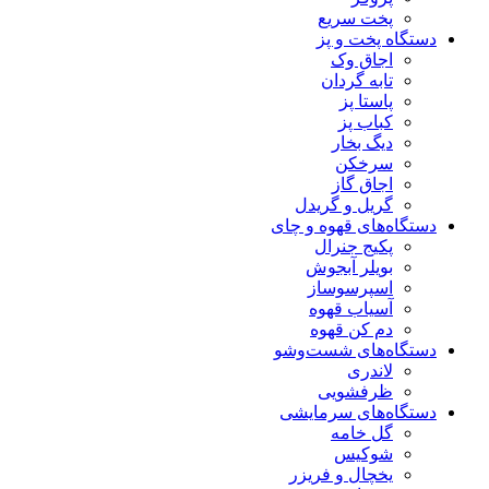
پخت سریع
دستگاه‌ پخت و پز
اجاق وک
تابه گردان
پاستا پز
کباب پز
دیگ بخار
سرخکن
اجاق گاز
گریل و گریدل
دستگاه‌های قهوه و چای
پکیج جنرال
بویلر آبجوش
اسپرسوساز
آسیاب قهوه
دم کن قهوه
دستگاه‌های شست‌و‌شو
لاندری
ظرفشویی
دستگاه‌های سرمایشی
گل خامه
شوکیس
یخچال و فریزر