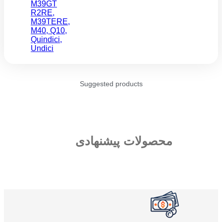
M39GT
R2RE
,
M39TERE
,
M40
,
Q10
,
Quindici
,
Undici
Suggested products
محصولات پیشنهادی