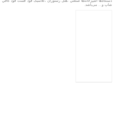
دستگاه‌ها آشپزخانه‌ها صنعتي ،هتل رستوران ،کلاسیک فود فست فود کافي
شاپ و… می‌باشد.