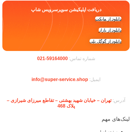
دریافت اپلیکیشن سوپرسرویس شاپ
دانلود از مایکت
دانلود از بازار
دانلود از گوگل پلی
شماره تماس:
59164000-021
ایمیل:
info@super-service.shop
آدرس:
تهران – خیابان شهید بهشتی – تقاطع میرزای شیرازی –
پلاک 468
لینک‌های مهم