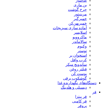
غذاساز
بن ماری
چرخ گوشت
مرینیتور
خمیرگیر
خمیر‌پهن‌کن
آماده سازی سبزیجات
اسلایسر
ماکروویو
سالاماندر
وکیوم
توستر
استخوان بر
کرپ وافل
ساندویچ میکر
فیلتر روغن
پوست کن
گوشکوب برقی
دستگاه‌های نگهدارنده غذا
دیسپلی و هلدینگ
فر
فر پیتزا
فر کامبی
پروفر