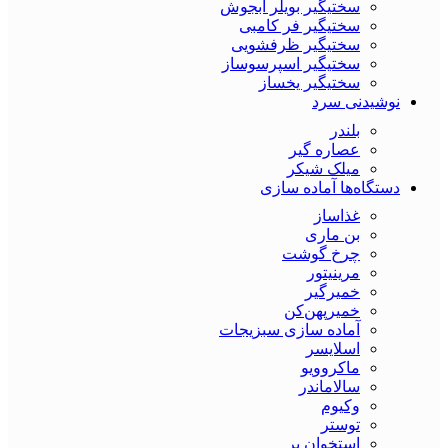
سختیگیر بویلر آبجوش
سختیگیر فر کامبی
سختیگیر ظرفشویی
سختیگیر اسپرسوساز
سختیگیر یخساز
نوشیدنی سرد
بلندر
عصاره گیر
میلک شیکر
دستگاه‌ها آماده سازی
غذاساز
بن ماری
چرخ گوشت
مرینیتور
خمیرگیر
خمیر‌پهن‌کن
آماده سازی سبزیجات
اسلایسر
ماکروویو
سالاماندر
وکیوم
توستر
استخوان بر