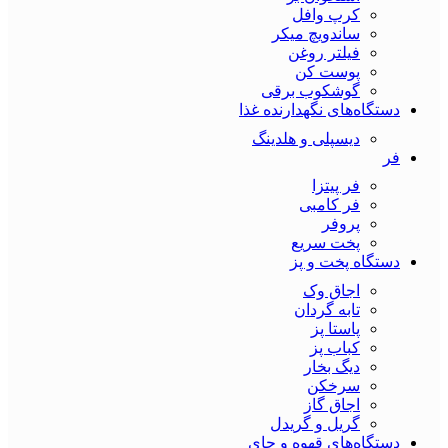
کرپ وافل
ساندویچ میکر
فیلتر روغن
پوست کن
گوشکوب برقی
دستگاه‌های نگهدارنده غذا
دیسپلی و هلدینگ
فر
فر پیتزا
فر کامبی
پروفر
پخت سریع
دستگاه‌ پخت و پز
اجاق وک
تابه گردان
پاستا پز
کباب پز
دیگ بخار
سرخکن
اجاق گاز
گریل و گریدل
دستگاه‌های قهوه و چای