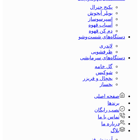
پکیج جنرال
بویلر آبجوش
اسپرسوساز
آسیاب قهوه
دم کن قهوه
دستگاه‌های شست‌و‌شو
لاندری
ظرفشویی
دستگاه‌های سرمایشی
گل خامه
شوکیس
یخچال و فریزر
یخساز
صفحه اصلی
برندها
نصب رایگان
تماس با ما
درباره ما
بلاگ
آموزش فنی