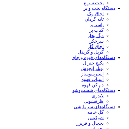
پخت سریع
دستگاه‌ پخت و پز
اجاق وک
تابه گردان
پاستا پز
کباب پز
دیگ بخار
سرخکن
اجاق گاز
گریل و گریدل
دستگاه‌های قهوه و چای
پکیج جنرال
بویلر آبجوش
اسپرسوساز
آسیاب قهوه
دم کن قهوه
دستگاه‌های شست‌و‌شو
لاندری
ظرفشویی
دستگاه‌های سرمایشی
گل خامه
شوکیس
یخچال و فریزر
یخساز