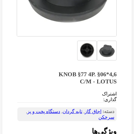
KNOB §77 4P. §06*4,6
C/M - LOTUS
اشتراک
گذاری:
دسته:
اجاق گاز
,
تابه گردان
,
دستگاه‌ پخت و پز
,
سرخکن
ویژگی‌ها