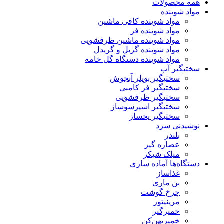
همه محصولات
مواد شوینده
مواد شوینده کافی ماشین
مواد شوینده فر
مواد شوینده ماشین ظرفشویی
مواد شوینده گریل و گریدل
مواد شوینده دستگاه گل خامه
سختیگیر آب
سختیگیر بویلر آبجوش
سختیگیر فر کامبی
سختیگیر ظرفشویی
سختیگیر اسپرسوساز
سختیگیر یخساز
نوشیدنی سرد
بلندر
عصاره گیر
میلک شیکر
دستگاه‌ها آماده سازی
غذاساز
بن ماری
چرخ گوشت
مرینیتور
خمیرگیر
خمیر‌پهن‌کن