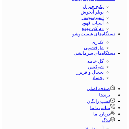
پکیج جنرال
بویلر آبجوش
اسپرسوساز
آسیاب قهوه
دم کن قهوه
دستگاه‌های شست‌و‌شو
لاندری
ظرفشویی
دستگاه‌های سرمایشی
گل خامه
شوکیس
یخچال و فریزر
یخساز
صفحه اصلی
برندها
نصب رایگان
تماس با ما
درباره ما
بلاگ
آموزش فنی