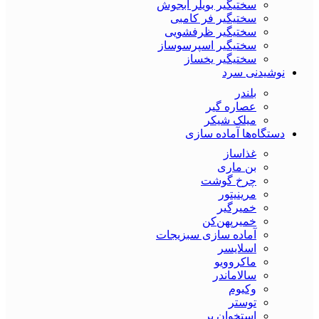
سختیگیر بویلر آبجوش
سختیگیر فر کامبی
سختیگیر ظرفشویی
سختیگیر اسپرسوساز
سختیگیر یخساز
نوشیدنی سرد
بلندر
عصاره گیر
میلک شیکر
دستگاه‌ها آماده سازی
غذاساز
بن ماری
چرخ گوشت
مرینیتور
خمیرگیر
خمیر‌پهن‌کن
آماده سازی سبزیجات
اسلایسر
ماکروویو
سالاماندر
وکیوم
توستر
استخوان بر