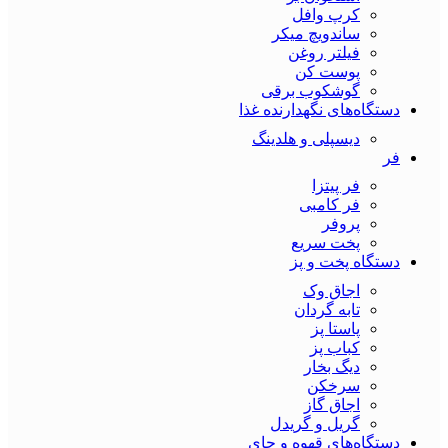
کرپ وافل
ساندویچ میکر
فیلتر روغن
پوست کن
گوشکوب برقی
دستگاه‌های نگهدارنده غذا
دیسپلی و هلدینگ
فر
فر پیتزا
فر کامبی
پروفر
پخت سریع
دستگاه‌ پخت و پز
اجاق وک
تابه گردان
پاستا پز
کباب پز
دیگ بخار
سرخکن
اجاق گاز
گریل و گریدل
دستگاه‌های قهوه و چای