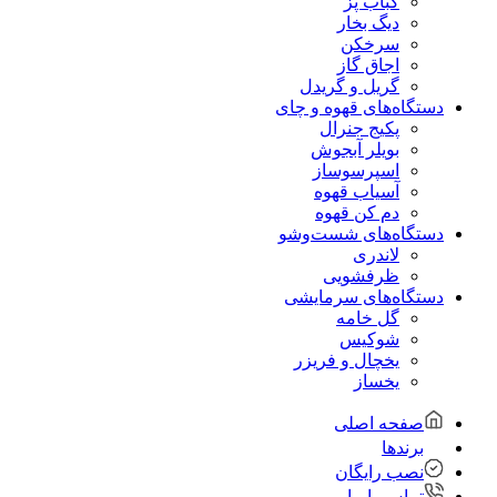
کباب پز
دیگ بخار
سرخکن
اجاق گاز
گریل و گریدل
دستگاه‌های قهوه و چای
پکیج جنرال
بویلر آبجوش
اسپرسوساز
آسیاب قهوه
دم کن قهوه
دستگاه‌های شست‌و‌شو
لاندری
ظرفشویی
دستگاه‌های سرمایشی
گل خامه
شوکیس
یخچال و فریزر
یخساز
صفحه اصلی
برندها
نصب رایگان
تماس با ما