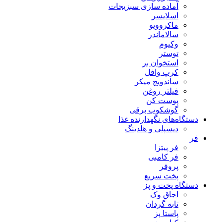
آماده سازی سبزیجات
اسلایسر
ماکروویو
سالاماندر
وکیوم
توستر
استخوان بر
کرپ وافل
ساندویچ میکر
فیلتر روغن
پوست کن
گوشکوب برقی
دستگاه‌های نگهدارنده غذا
دیسپلی و هلدینگ
فر
فر پیتزا
فر کامبی
پروفر
پخت سریع
دستگاه‌ پخت و پز
اجاق وک
تابه گردان
پاستا پز