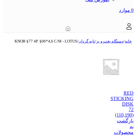
0
موارد
خانه
/
دستگاه‌ پخت و پز
/
تابه گردان
/
KNOB §77 4P. §06*4,6 C/M - LOTUS
RED
STICKING
DISK
72
(110,190)
بازگشت
به
محصولات