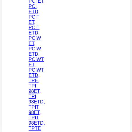
PCI ET
,
PCI
ETD
,
PCIT
ET
,
PCIT
ETD
,
PCIW
ET
,
PCIW
ETD
,
PCIWT
ET
,
PCIWT
ETD
,
TPE
,
TPI
98ET
,
TPI
98ETD
,
TPIT
98ET
,
TPIT
98ETD
,
TPTE