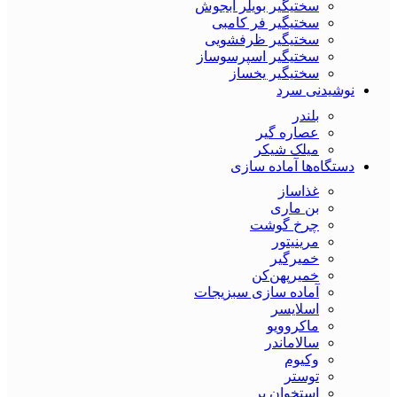
سختیگیر بویلر آبجوش
سختیگیر فر کامبی
سختیگیر ظرفشویی
سختیگیر اسپرسوساز
سختیگیر یخساز
نوشیدنی سرد
بلندر
عصاره گیر
میلک شیکر
دستگاه‌ها آماده سازی
غذاساز
بن ماری
چرخ گوشت
مرینیتور
خمیرگیر
خمیر‌پهن‌کن
آماده سازی سبزیجات
اسلایسر
ماکروویو
سالاماندر
وکیوم
توستر
استخوان بر