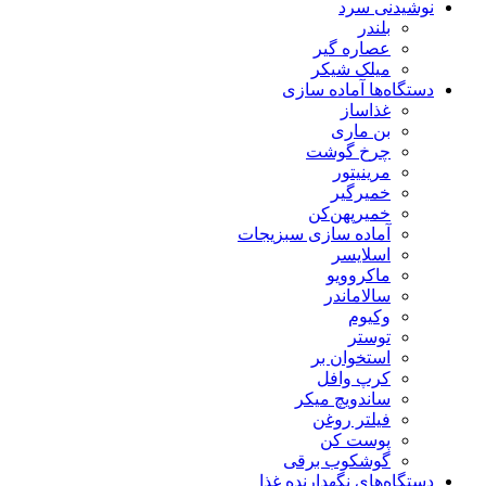
نوشیدنی سرد
بلندر
عصاره گیر
میلک شیکر
دستگاه‌ها آماده سازی
غذاساز
بن ماری
چرخ گوشت
مرینیتور
خمیرگیر
خمیر‌پهن‌کن
آماده سازی سبزیجات
اسلایسر
ماکروویو
سالاماندر
وکیوم
توستر
استخوان بر
کرپ وافل
ساندویچ میکر
فیلتر روغن
پوست کن
گوشکوب برقی
دستگاه‌های نگهدارنده غذا