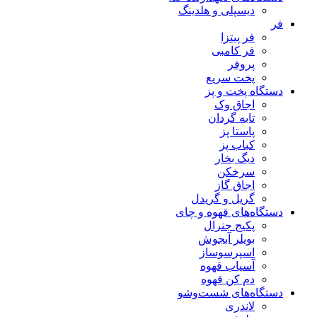
دیسپلی و هلدینگ
فر
فر پیتزا
فر کامبی
پروفر
پخت سریع
دستگاه‌ پخت و پز
اجاق وک
تابه گردان
پاستا پز
کباب پز
دیگ بخار
سرخکن
اجاق گاز
گریل و گریدل
دستگاه‌های قهوه و چای
پکیج جنرال
بویلر آبجوش
اسپرسوساز
آسیاب قهوه
دم کن قهوه
دستگاه‌های شست‌و‌شو
لاندری