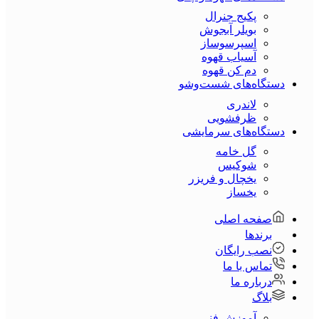
پکیج جنرال
بویلر آبجوش
اسپرسوساز
آسیاب قهوه
دم کن قهوه
دستگاه‌های شست‌و‌شو
لاندری
ظرفشویی
دستگاه‌های سرمایشی
گل خامه
شوکیس
یخچال و فریزر
یخساز
صفحه اصلی
برندها
نصب رایگان
تماس با ما
درباره ما
بلاگ
آموزش فنی