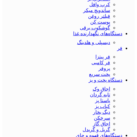
کرپ وافل
ساندویچ میکر
فیلتر روغن
پوست کن
گوشکوب برقی
دستگاه‌های نگهدارنده غذا
دیسپلی و هلدینگ
فر
فر پیتزا
فر کامبی
پروفر
پخت سریع
دستگاه‌ پخت و پز
اجاق وک
تابه گردان
پاستا پز
کباب پز
دیگ بخار
سرخکن
اجاق گاز
گریل و گریدل
دستگاه‌های قهوه و چای