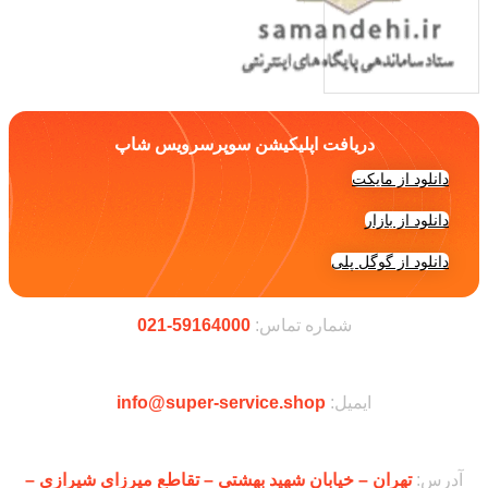
دریافت اپلیکیشن سوپرسرویس شاپ
دانلود از مایکت
دانلود از بازار
دانلود از گوگل پلی
شماره تماس:
59164000-021
ایمیل:
info@super-service.shop
آدرس:
تهران – خیابان شهید بهشتی – تقاطع میرزای شیرازی –