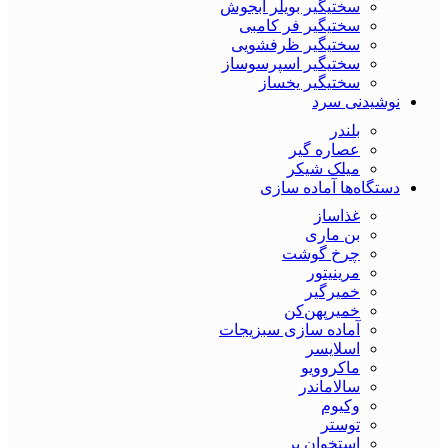
سختیگیر بویلر آبجوش
سختیگیر فر کامبی
سختیگیر ظرفشویی
سختیگیر اسپرسوساز
سختیگیر یخساز
نوشیدنی سرد
بلندر
عصاره گیر
میلک شیکر
دستگاه‌ها آماده سازی
غذاساز
بن ماری
چرخ گوشت
مرینیتور
خمیرگیر
خمیر‌پهن‌کن
آماده سازی سبزیجات
اسلایسر
ماکروویو
سالاماندر
وکیوم
توستر
استخوان بر