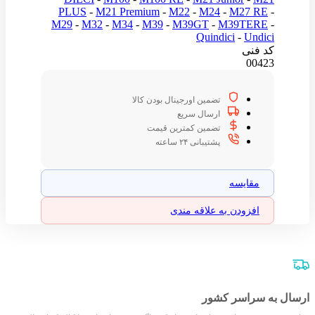
PLUS
-
M21 Premium
-
M22
-
M24
-
M27 RE
-
M29
-
M32
-
M34
-
M39
-
M39GT
-
M39TERE
-
Quindici
-
Undici
کد فنی
00423
تضمین اورجینال بودن کالا
ارسال سریع
تضمین کمترین قیمت
پشتیبانی ۲۴ ساعته
مقایسه
افزودن به علاقه مندی
ارسال به سراسر کشور