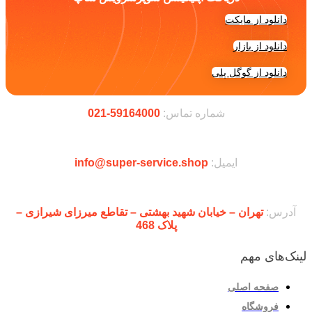
دانلود از مایکت
دانلود از بازار
دانلود از گوگل پلی
شماره تماس:
59164000-021
ایمیل:
info@super-service.shop
آدرس:
تهران – خیابان شهید بهشتی – تقاطع میرزای شیرازی –
پلاک 468
لینک‌های مهم
صفحه اصلی
فروشگاه