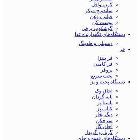
کرپ وافل
ساندویچ میکر
فیلتر روغن
پوست کن
گوشکوب برقی
دستگاه‌های نگهدارنده غذا
دیسپلی و هلدینگ
فر
فر پیتزا
فر کامبی
پروفر
پخت سریع
دستگاه‌ پخت و پز
اجاق وک
تابه گردان
پاستا پز
کباب پز
دیگ بخار
سرخکن
اجاق گاز
گریل و گریدل
دستگاه‌های قهوه و چای