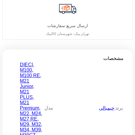
ارسال سریع سفارشات
تهران پیک، شهرستان کالاپیک
مشخصات
DIECI
,
M100
,
M100 RE
,
M21
Junior
,
M21
PLUS
,
M21
Premium
,
برند
چیمبالی
مدل
M22
,
M24
,
M27 RE
,
M29
,
M32
,
M34
,
M39
,