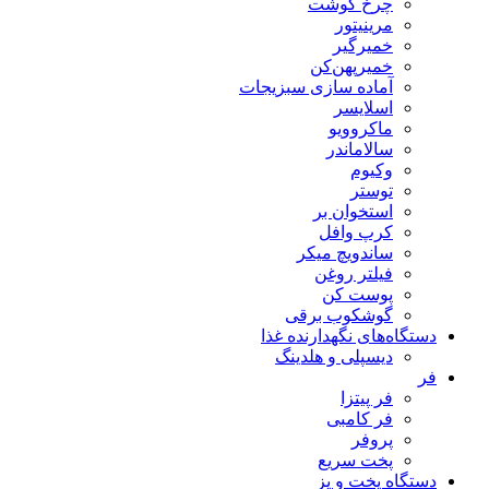
چرخ گوشت
مرینیتور
خمیرگیر
خمیر‌پهن‌کن
آماده سازی سبزیجات
اسلایسر
ماکروویو
سالاماندر
وکیوم
توستر
استخوان بر
کرپ وافل
ساندویچ میکر
فیلتر روغن
پوست کن
گوشکوب برقی
دستگاه‌های نگهدارنده غذا
دیسپلی و هلدینگ
فر
فر پیتزا
فر کامبی
پروفر
پخت سریع
دستگاه‌ پخت و پز