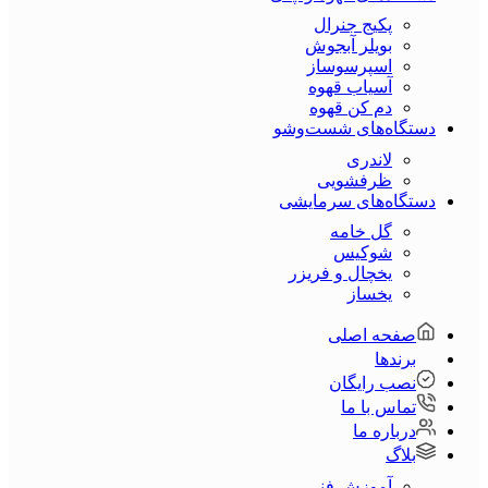
پکیج جنرال
بویلر آبجوش
اسپرسوساز
آسیاب قهوه
دم کن قهوه
دستگاه‌های شست‌و‌شو
لاندری
ظرفشویی
دستگاه‌های سرمایشی
گل خامه
شوکیس
یخچال و فریزر
یخساز
صفحه اصلی
برندها
نصب رایگان
تماس با ما
درباره ما
بلاگ
آموزش فنی