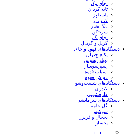
اجاق وک
تابه گردان
پاستا پز
کباب پز
دیگ بخار
سرخکن
اجاق گاز
گریل و گریدل
دستگاه‌های قهوه و چای
پکیج جنرال
بویلر آبجوش
اسپرسوساز
آسیاب قهوه
دم کن قهوه
دستگاه‌های شست‌و‌شو
لاندری
ظرفشویی
دستگاه‌های سرمایشی
گل خامه
شوکیس
یخچال و فریزر
یخساز