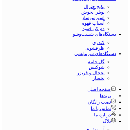
پکیج جنرال
بویلر آبجوش
اسپرسوساز
آسیاب قهوه
دم کن قهوه
دستگاه‌های شست‌و‌شو
لاندری
ظرفشویی
دستگاه‌های سرمایشی
گل خامه
شوکیس
یخچال و فریزر
یخساز
صفحه اصلی
برندها
نصب رایگان
تماس با ما
درباره ما
بلاگ
آموزش فنی