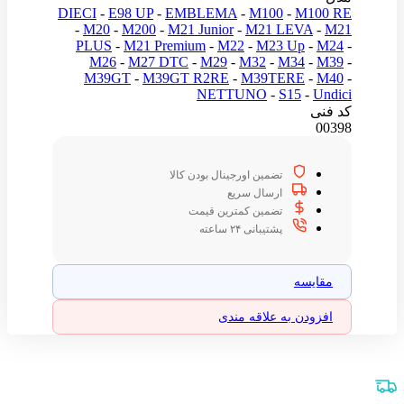
DIECI
-
E98 UP
-
EMBLEMA
-
M100
-
M100 RE
-
M20
-
M200
-
M21 Junior
-
M21 LEVA
-
M21
PLUS
-
M21 Premium
-
M22
-
M23 Up
-
M24
-
M26
-
M27 DTC
-
M29
-
M32
-
M34
-
M39
-
M39GT
-
M39GT R2RE
-
M39TERE
-
M40
-
NETTUNO
-
S15
-
Undici
کد فنی
00398
تضمین اورجینال بودن کالا
ارسال سریع
تضمین کمترین قیمت
پشتیبانی ۲۴ ساعته
مقایسه
افزودن به علاقه مندی