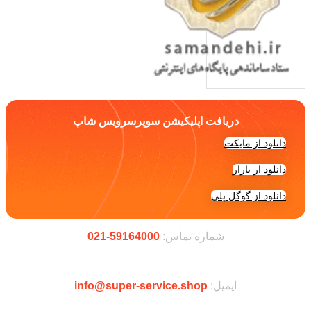
دریافت اپلیکیشن سوپرسرویس شاپ
دانلود از مایکت
دانلود از بازار
دانلود از گوگل پلی
شماره تماس:
59164000-021
ایمیل:
info@super-service.shop