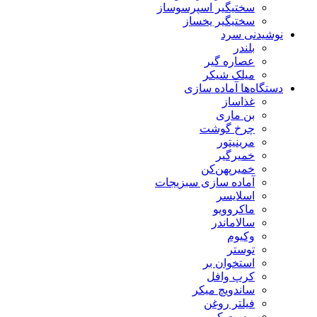
سختیگیر اسپرسوساز
سختیگیر یخساز
نوشیدنی سرد
بلندر
عصاره گیر
میلک شیکر
دستگاه‌ها آماده سازی
غذاساز
بن ماری
چرخ گوشت
مرینیتور
خمیرگیر
خمیر‌پهن‌کن
آماده سازی سبزیجات
اسلایسر
ماکروویو
سالاماندر
وکیوم
توستر
استخوان بر
کرپ وافل
ساندویچ میکر
فیلتر روغن
پوست کن