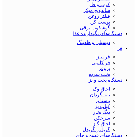
کرپ وافل
ساندویچ میکر
فیلتر روغن
پوست کن
گوشکوب برقی
دستگاه‌های نگهدارنده غذا
دیسپلی و هلدینگ
فر
فر پیتزا
فر کامبی
پروفر
پخت سریع
دستگاه‌ پخت و پز
اجاق وک
تابه گردان
پاستا پز
کباب پز
دیگ بخار
سرخکن
اجاق گاز
گریل و گریدل
دستگاه‌های قهوه و چای