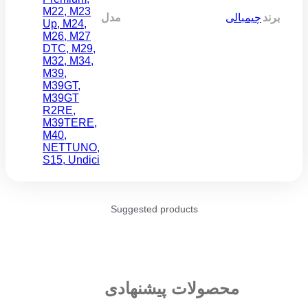
M22
,
M23
برند
چیمبالی
مدل
Up
,
M24
,
M26
,
M27
DTC
,
M29
,
M32
,
M34
,
M39
,
M39GT
,
M39GT
R2RE
,
M39TERE
,
M40
,
NETTUNO
,
S15
,
Undici
Suggested products
محصولات پیشنهادی