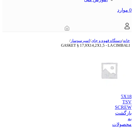
0
موارد
خانه
/
دستگاه قهوه و چای
/
اسپرسوساز
/
GASKET § 17,9X14,2X1,5 - LA CIMBALI
5X18
TSV
SCREW
بازگشت
به
محصولات