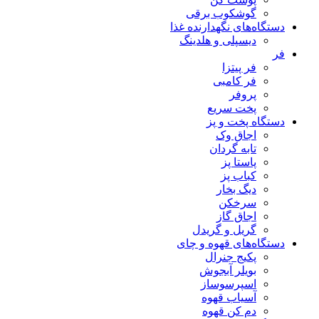
گوشکوب برقی
دستگاه‌های نگهدارنده غذا
دیسپلی و هلدینگ
فر
فر پیتزا
فر کامبی
پروفر
پخت سریع
دستگاه‌ پخت و پز
اجاق وک
تابه گردان
پاستا پز
کباب پز
دیگ بخار
سرخکن
اجاق گاز
گریل و گریدل
دستگاه‌های قهوه و چای
پکیج جنرال
بویلر آبجوش
اسپرسوساز
آسیاب قهوه
دم کن قهوه