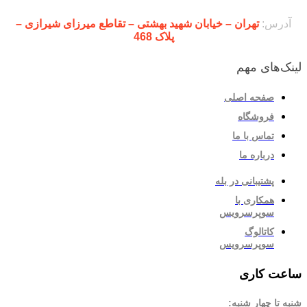
آدرس:
تهران – خیابان شهید بهشتی – تقاطع میرزای شیرازی –
پلاک 468
لینک‌های مهم
صفحه اصلی
فروشگاه
تماس با ما
درباره ما
پشتیبانی در بله
همکاری با
سوپرسرویس
کاتالوگ
سوپرسرویس
ساعت کاری
شنبه تا چهار شنبه: