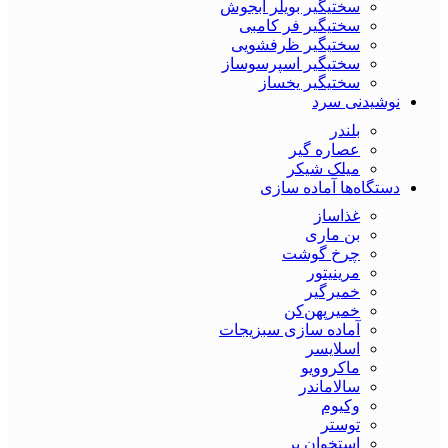
سختیگیر بویلر آبجوش
سختیگیر فر کامبی
سختیگیر ظرفشویی
سختیگیر اسپرسوساز
سختیگیر یخساز
نوشیدنی سرد
بلندر
عصاره گیر
میلک شیکر
دستگاه‌ها آماده سازی
غذاساز
بن ماری
چرخ گوشت
مرینیتور
خمیرگیر
خمیر‌پهن‌کن
آماده سازی سبزیجات
اسلایسر
ماکروویو
سالاماندر
وکیوم
توستر
استخوان بر