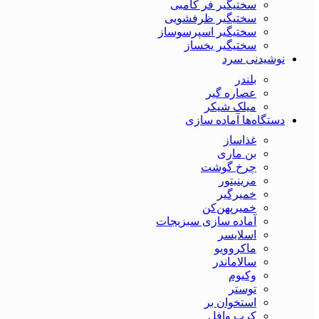
سختیگیر فر کامبی
سختیگیر ظرفشویی
سختیگیر اسپرسوساز
سختیگیر یخساز
نوشیدنی سرد
بلندر
عصاره گیر
میلک شیکر
دستگاه‌ها آماده سازی
غذاساز
بن ماری
چرخ گوشت
مرینیتور
خمیرگیر
خمیر‌پهن‌کن
آماده سازی سبزیجات
اسلایسر
ماکروویو
سالاماندر
وکیوم
توستر
استخوان بر
کرپ وافل