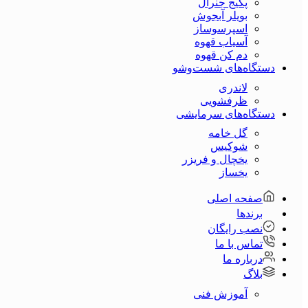
پکیج جنرال
بویلر آبجوش
اسپرسوساز
آسیاب قهوه
دم کن قهوه
دستگاه‌های شست‌و‌شو
لاندری
ظرفشویی
دستگاه‌های سرمایشی
گل خامه
شوکیس
یخچال و فریزر
یخساز
صفحه اصلی
برندها
نصب رایگان
تماس با ما
درباره ما
بلاگ
آموزش فنی