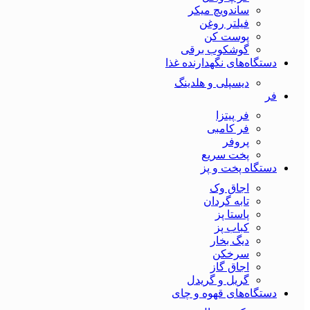
ساندویچ میکر
فیلتر روغن
پوست کن
گوشکوب برقی
دستگاه‌های نگهدارنده غذا
دیسپلی و هلدینگ
فر
فر پیتزا
فر کامبی
پروفر
پخت سریع
دستگاه‌ پخت و پز
اجاق وک
تابه گردان
پاستا پز
کباب پز
دیگ بخار
سرخکن
اجاق گاز
گریل و گریدل
دستگاه‌های قهوه و چای