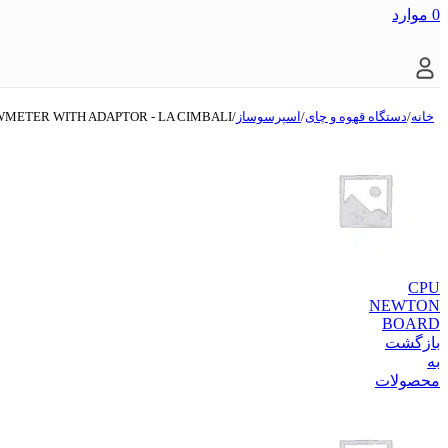
0
موارد
خانه
/
دستگاه قهوه و چای
/
اسپرسوساز
/
METER WITH ADAPTOR - LA CIMBALI
CPU
NEWTON
BOARD
بازگشت
به
محصولات