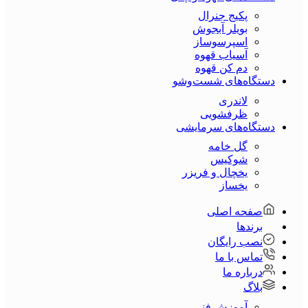
پکیج جنرال
بویلر آبجوش
اسپرسوساز
آسیاب قهوه
دم کن قهوه
دستگاه‌های شست‌و‌شو
لاندری
ظرفشویی
دستگاه‌های سرمایشی
گل خامه
شوکیس
یخچال و فریزر
یخساز
صفحه اصلی
برندها
نصب رایگان
تماس با ما
درباره ما
بلاگ
آموزش فنی