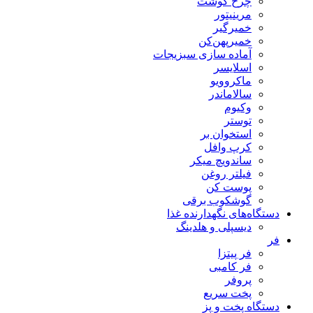
چرخ گوشت
مرینیتور
خمیرگیر
خمیر‌پهن‌کن
آماده سازی سبزیجات
اسلایسر
ماکروویو
سالاماندر
وکیوم
توستر
استخوان بر
کرپ وافل
ساندویچ میکر
فیلتر روغن
پوست کن
گوشکوب برقی
دستگاه‌های نگهدارنده غذا
دیسپلی و هلدینگ
فر
فر پیتزا
فر کامبی
پروفر
پخت سریع
دستگاه‌ پخت و پز