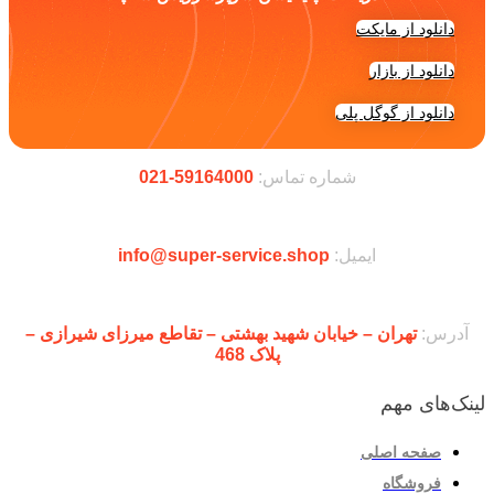
دانلود از مایکت
دانلود از بازار
دانلود از گوگل پلی
شماره تماس:
59164000-021
ایمیل:
info@super-service.shop
آدرس:
تهران – خیابان شهید بهشتی – تقاطع میرزای شیرازی –
پلاک 468
لینک‌های مهم
صفحه اصلی
فروشگاه