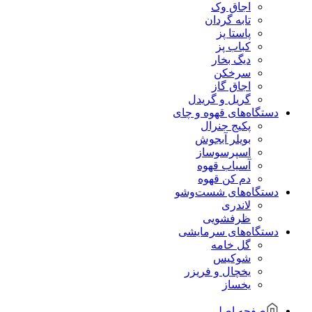
اجاق وک
تابه گردان
پاستا پز
کباب پز
دیگ بخار
سرخکن
اجاق گاز
گریل و گریدل
دستگاه‌های قهوه و چای
پکیج جنرال
بویلر آبجوش
اسپرسوساز
آسیاب قهوه
دم کن قهوه
دستگاه‌های شست‌و‌شو
لاندری
ظرفشویی
دستگاه‌های سرمایشی
گل خامه
شوکیس
یخچال و فریزر
یخساز
صفحه اصلی