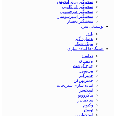
سختیگیر بویلر آبجوش
سختیگیر فر کامبی
سختیگیر ظرفشویی
سختیگیر اسپرسوساز
سختیگیر یخساز
نوشیدنی سرد
بلندر
عصاره گیر
میلک شیکر
دستگاه‌ها آماده سازی
غذاساز
بن ماری
چرخ گوشت
مرینیتور
خمیرگیر
خمیر‌پهن‌کن
آماده سازی سبزیجات
اسلایسر
ماکروویو
سالاماندر
وکیوم
توستر
استخوان بر