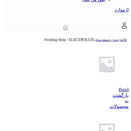
0
موارد
خانه
/
بدون دسته‌بندی
/
Feeding Strip - ELECTROLUX
Band
بازگشت
به
محصولات