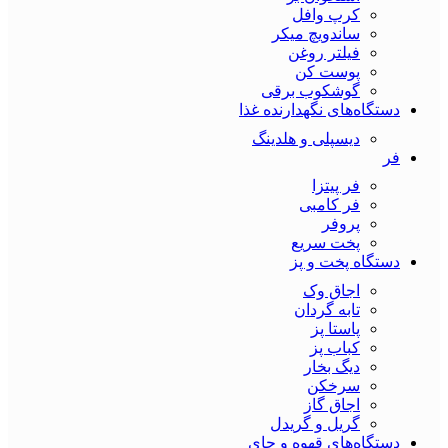
کرپ وافل
ساندویچ میکر
فیلتر روغن
پوست کن
گوشکوب برقی
دستگاه‌های نگهدارنده غذا
دیسپلی و هلدینگ
فر
فر پیتزا
فر کامبی
پروفر
پخت سریع
دستگاه‌ پخت و پز
اجاق وک
تابه گردان
پاستا پز
کباب پز
دیگ بخار
سرخکن
اجاق گاز
گریل و گریدل
دستگاه‌های قهوه و چای