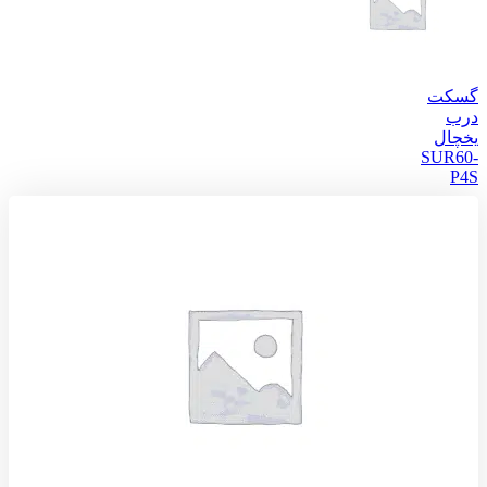
گسکت
درب
يخچال
SUR60-
P4S