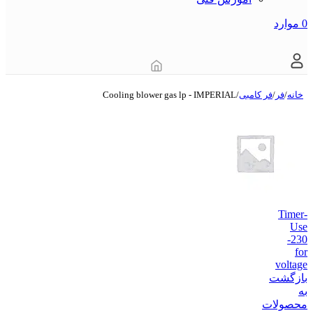
0
موارد
خانه
/
فر
/
فر کامبی
/
Cooling blower gas lp - IMPERIAL
Timer-
Use
-230
for
voltage
بازگشت
به
محصولات