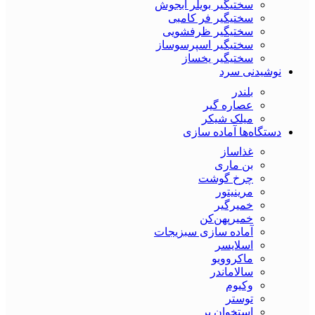
سختیگیر بویلر آبجوش
سختیگیر فر کامبی
سختیگیر ظرفشویی
سختیگیر اسپرسوساز
سختیگیر یخساز
نوشیدنی سرد
بلندر
عصاره گیر
میلک شیکر
دستگاه‌ها آماده سازی
غذاساز
بن ماری
چرخ گوشت
مرینیتور
خمیرگیر
خمیر‌پهن‌کن
آماده سازی سبزیجات
اسلایسر
ماکروویو
سالاماندر
وکیوم
توستر
استخوان بر