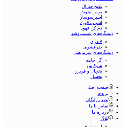
پکیج جنرال
بویلر آبجوش
اسپرسوساز
آسیاب قهوه
دم کن قهوه
دستگاه‌های شست‌و‌شو
لاندری
ظرفشویی
دستگاه‌های سرمایشی
گل خامه
شوکیس
یخچال و فریزر
یخساز
صفحه اصلی
برندها
نصب رایگان
تماس با ما
درباره ما
بلاگ
آموزش فنی