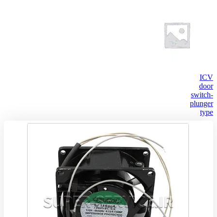
ICV
door
switch-
plunger
type