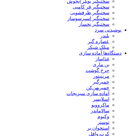
سختیگیر بویلر آبجوش
سختیگیر فر کامبی
سختیگیر ظرفشویی
سختیگیر اسپرسوساز
سختیگیر یخساز
نوشیدنی سرد
بلندر
عصاره گیر
میلک شیکر
دستگاه‌ها آماده سازی
غذاساز
بن ماری
چرخ گوشت
مرینیتور
خمیرگیر
خمیر‌پهن‌کن
آماده سازی سبزیجات
اسلایسر
ماکروویو
سالاماندر
وکیوم
توستر
استخوان بر
کرپ وافل