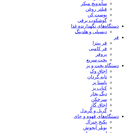
ساندویچ میکر
فیلتر روغن
پوست کن
گوشکوب برقی
دستگاه‌های نگهدارنده غذا
دیسپلی و هلدینگ
فر
فر پیتزا
فر کامبی
پروفر
پخت سریع
دستگاه‌ پخت و پز
اجاق وک
تابه گردان
پاستا پز
کباب پز
دیگ بخار
سرخکن
اجاق گاز
گریل و گریدل
دستگاه‌های قهوه و چای
پکیج جنرال
بویلر آبجوش