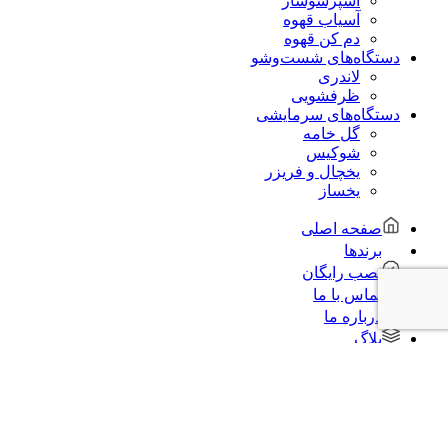
اسپرسوساز
آسیاب قهوه
دم کن قهوه
دستگاه‌های شست‌و‌شو
لاندری
ظرفشویی
دستگاه‌های سرمایشی
گل خامه
شوکیس
یخچال و فریزر
یخساز
صفحه اصلی
برندها
نصب رایگان
تماس با ما
درباره ما
بلاگ
آموزش فنی
ورود / ثبت نام
خانه
فروشگاه