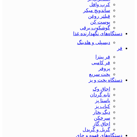
کرپ وافل
ساندویچ میکر
فیلتر روغن
پوست کن
گوشکوب برقی
دستگاه‌های نگهدارنده غذا
دیسپلی و هلدینگ
فر
فر پیتزا
فر کامبی
پروفر
پخت سریع
دستگاه‌ پخت و پز
اجاق وک
تابه گردان
پاستا پز
کباب پز
دیگ بخار
سرخکن
اجاق گاز
گریل و گریدل
دستگاه‌های قهوه و چای