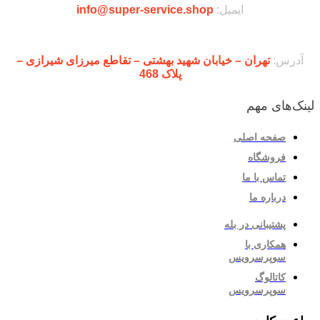
ایمیل:
info@super-service.shop
آدرس:
تهران – خیابان شهید بهشتی – تقاطع میرزای شیرازی –
پلاک 468
لینک‌های مهم
صفحه اصلی
فروشگاه
تماس با ما
درباره ما
پشتیبانی در بله
همکاری با
سوپرسرویس
کاتالوگ
سوپرسرویس