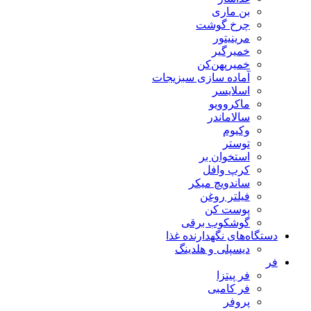
بن ماری
چرخ گوشت
مرینیتور
خمیرگیر
خمیر‌پهن‌کن
آماده سازی سبزیجات
اسلایسر
ماکروویو
سالاماندر
وکیوم
توستر
استخوان بر
کرپ وافل
ساندویچ میکر
فیلتر روغن
پوست کن
گوشکوب برقی
دستگاه‌های نگهدارنده غذا
دیسپلی و هلدینگ
فر
فر پیتزا
فر کامبی
پروفر