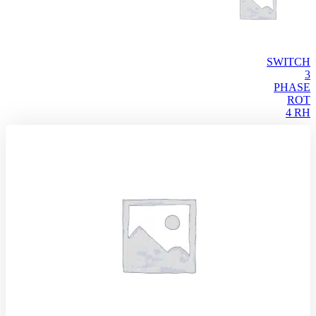
SWITCH
3
PHASE
ROT
4 RH