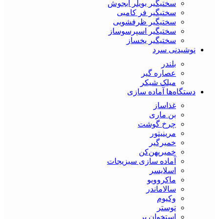
سختیگیر بویلر آبجوش
سختیگیر فر کامبی
سختیگیر ظرفشویی
سختیگیر اسپرسوساز
سختیگیر یخساز
نوشیدنی سرد
بلندر
عصاره گیر
میلک شیکر
دستگاه‌ها آماده سازی
غذاساز
بن ماری
چرخ گوشت
مرینیتور
خمیرگیر
خمیر‌پهن‌کن
آماده سازی سبزیجات
اسلایسر
ماکروویو
سالاماندر
وکیوم
توستر
استخوان بر