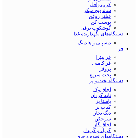
کرپ وافل
ساندویچ میکر
فیلتر روغن
پوست کن
گوشکوب برقی
دستگاه‌های نگهدارنده غذا
دیسپلی و هلدینگ
فر
فر پیتزا
فر کامبی
پروفر
پخت سریع
دستگاه‌ پخت و پز
اجاق وک
تابه گردان
پاستا پز
کباب پز
دیگ بخار
سرخکن
اجاق گاز
گریل و گریدل
دستگاه‌های قهوه و چای