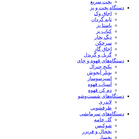
پخت سریع
دستگاه‌ پخت و پز
اجاق وک
تابه گردان
پاستا پز
کباب پز
دیگ بخار
سرخکن
اجاق گاز
گریل و گریدل
دستگاه‌های قهوه و چای
پکیج جنرال
بویلر آبجوش
اسپرسوساز
آسیاب قهوه
دم کن قهوه
دستگاه‌های شست‌و‌شو
لاندری
ظرفشویی
دستگاه‌های سرمایشی
گل خامه
شوکیس
یخچال و فریزر
یخساز