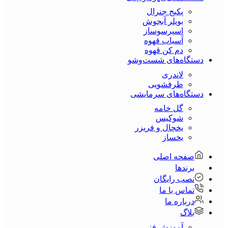
پکیج جنرال
بویلر آبجوش
اسپرسوساز
آسیاب قهوه
دم کن قهوه
دستگاه‌های شست‌و‌شو
لاندری
ظرفشویی
دستگاه‌های سرمایشی
گل خامه
شوکیس
یخچال و فریزر
یخساز
صفحه اصلی
برندها
نصب رایگان
تماس با ما
درباره ما
بلاگ
آموزش فنی