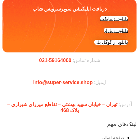
دریافت اپلیکیشن سوپرسرویس شاپ
دانلود از مایکت
دانلود از بازار
دانلود از گوگل پلی
شماره تماس:
59164000-021
ایمیل:
info@super-service.shop
آدرس:
تهران – خیابان شهید بهشتی – تقاطع میرزای شیرازی –
پلاک 468
لینک‌های مهم
صفحه اصلی