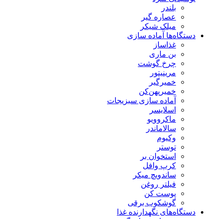
بلندر
عصاره گیر
میلک شیکر
دستگاه‌ها آماده سازی
غذاساز
بن ماری
چرخ گوشت
مرینیتور
خمیرگیر
خمیر‌پهن‌کن
آماده سازی سبزیجات
اسلایسر
ماکروویو
سالاماندر
وکیوم
توستر
استخوان بر
کرپ وافل
ساندویچ میکر
فیلتر روغن
پوست کن
گوشکوب برقی
دستگاه‌های نگهدارنده غذا