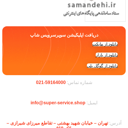
دریافت اپلیکیشن سوپرسرویس شاپ
دانلود از مایکت
دانلود از بازار
دانلود از گوگل پلی
شماره تماس:
59164000-021
ایمیل:
info@super-service.shop
آدرس:
تهران – خیابان شهید بهشتی – تقاطع میرزای شیرازی –