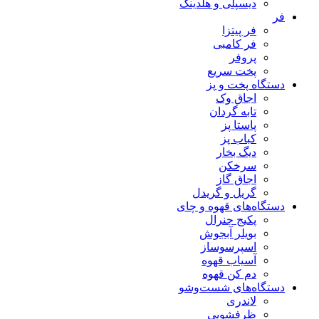
دیسپلی و هلدینگ
فر
فر پیتزا
فر کامبی
پروفر
پخت سریع
دستگاه‌ پخت و پز
اجاق وک
تابه گردان
پاستا پز
کباب پز
دیگ بخار
سرخکن
اجاق گاز
گریل و گریدل
دستگاه‌های قهوه و چای
پکیج جنرال
بویلر آبجوش
اسپرسوساز
آسیاب قهوه
دم کن قهوه
دستگاه‌های شست‌و‌شو
لاندری
ظرفشویی