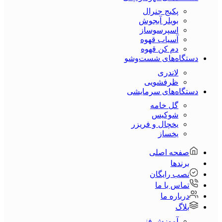
پکیج جنرال
بویلر آبجوش
اسپرسوساز
آسیاب قهوه
دم کن قهوه
دستگاه‌های شست‌و‌شو
لاندری
ظرفشویی
دستگاه‌های سرمایشی
گل خامه
شوکیس
یخچال و فریزر
یخساز
صفحه اصلی
برندها
نصب رایگان
تماس با ما
درباره ما
بلاگ
آموزش فنی