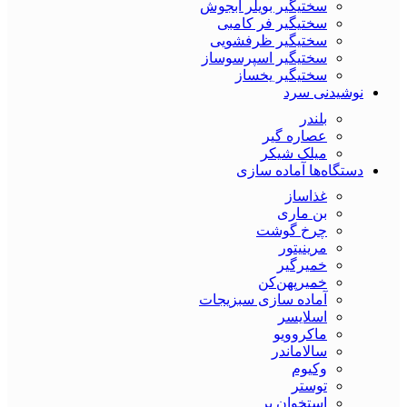
سختیگیر بویلر آبجوش
سختیگیر فر کامبی
سختیگیر ظرفشویی
سختیگیر اسپرسوساز
سختیگیر یخساز
نوشیدنی سرد
بلندر
عصاره گیر
میلک شیکر
دستگاه‌ها آماده سازی
غذاساز
بن ماری
چرخ گوشت
مرینیتور
خمیرگیر
خمیر‌پهن‌کن
آماده سازی سبزیجات
اسلایسر
ماکروویو
سالاماندر
وکیوم
توستر
استخوان بر