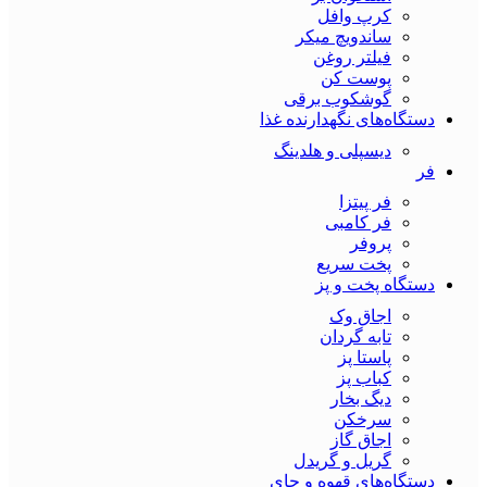
کرپ وافل
ساندویچ میکر
فیلتر روغن
پوست کن
گوشکوب برقی
دستگاه‌های نگهدارنده غذا
دیسپلی و هلدینگ
فر
فر پیتزا
فر کامبی
پروفر
پخت سریع
دستگاه‌ پخت و پز
اجاق وک
تابه گردان
پاستا پز
کباب پز
دیگ بخار
سرخکن
اجاق گاز
گریل و گریدل
دستگاه‌های قهوه و چای