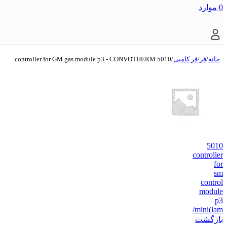
0
موارد
خانه
/
فر
/
فر کامبی
/
5010 controller for GM gas module p3 - CONVOTHERM
5010
controller
for
sm
control
module
p3
/mini(lam
بازگشت