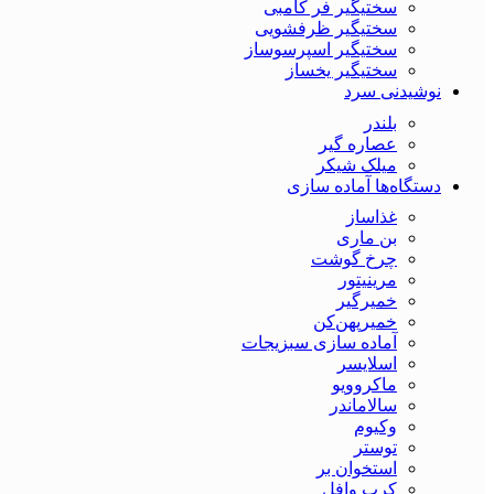
سختیگیر فر کامبی
سختیگیر ظرفشویی
سختیگیر اسپرسوساز
سختیگیر یخساز
نوشیدنی سرد
بلندر
عصاره گیر
میلک شیکر
دستگاه‌ها آماده سازی
غذاساز
بن ماری
چرخ گوشت
مرینیتور
خمیرگیر
خمیر‌پهن‌کن
آماده سازی سبزیجات
اسلایسر
ماکروویو
سالاماندر
وکیوم
توستر
استخوان بر
کرپ وافل