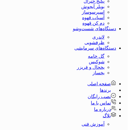
پکیج جنرال
بویلر آبجوش
اسپرسوساز
آسیاب قهوه
دم کن قهوه
دستگاه‌های شست‌و‌شو
لاندری
ظرفشویی
دستگاه‌های سرمایشی
گل خامه
شوکیس
یخچال و فریزر
یخساز
صفحه اصلی
برندها
نصب رایگان
تماس با ما
درباره ما
بلاگ
آموزش فنی