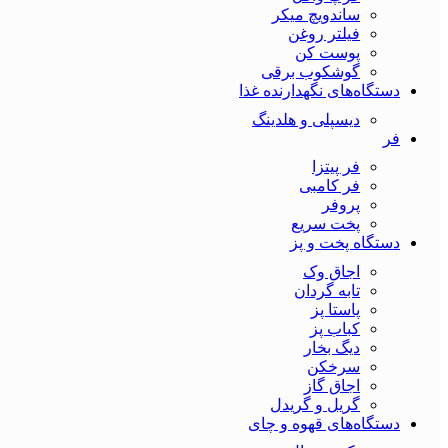
ساندویچ میکر
فیلتر روغن
پوست کن
گوشکوب برقی
دستگاه‌های نگهدارنده غذا
دیسپلی و هلدینگ
فر
فر پیتزا
فر کامبی
پروفر
پخت سریع
دستگاه‌ پخت و پز
اجاق وک
تابه گردان
پاستا پز
کباب پز
دیگ بخار
سرخکن
اجاق گاز
گریل و گریدل
دستگاه‌های قهوه و چای