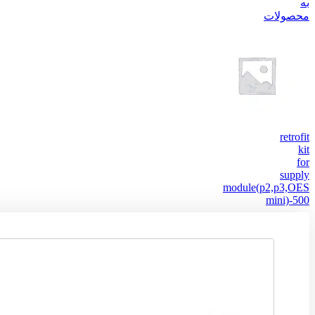
به
محصولات
retrofit
kit
for
supply
module(p2,p3,OES
mini)-500