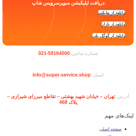
دریافت اپلیکیشن سوپرسرویس شاپ
دانلود از مایکت
دانلود از بازار
دانلود از گوگل پلی
شماره تماس:
59164000-021
ایمیل:
info@super-service.shop
آدرس:
تهران – خیابان شهید بهشتی – تقاطع میرزای شیرازی –
پلاک 468
لینک‌های مهم
صفحه اصلی