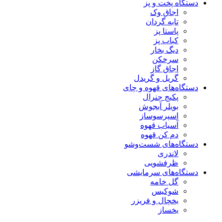
دستگاه‌ پخت و پز
اجاق وک
تابه گردان
پاستا پز
کباب پز
دیگ بخار
سرخکن
اجاق گاز
گریل و گریدل
دستگاه‌های قهوه و چای
پکیج جنرال
بویلر آبجوش
اسپرسوساز
آسیاب قهوه
دم کن قهوه
دستگاه‌های شست‌و‌شو
لاندری
ظرفشویی
دستگاه‌های سرمایشی
گل خامه
شوکیس
یخچال و فریزر
یخساز