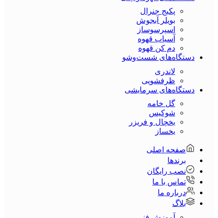
پکیج جنرال
بویلر آبجوش
اسپرسوساز
آسیاب قهوه
دم کن قهوه
دستگاه‌های شست‌و‌شو
لاندری
ظرفشویی
دستگاه‌های سرمایشی
گل خامه
شوکیس
یخچال و فریزر
یخساز
صفحه اصلی
برندها
نصب رایگان
تماس با ما
درباره ما
بلاگ
آموزش فنی