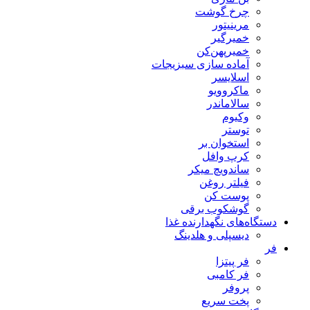
چرخ گوشت
مرینیتور
خمیرگیر
خمیر‌پهن‌کن
آماده سازی سبزیجات
اسلایسر
ماکروویو
سالاماندر
وکیوم
توستر
استخوان بر
کرپ وافل
ساندویچ میکر
فیلتر روغن
پوست کن
گوشکوب برقی
دستگاه‌های نگهدارنده غذا
دیسپلی و هلدینگ
فر
فر پیتزا
فر کامبی
پروفر
پخت سریع