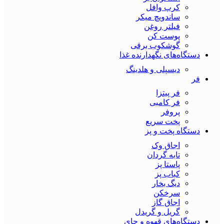
کرپ وافل
ساندویچ میکر
فیلتر روغن
پوست کن
گوشکوب برقی
دستگاه‌های نگهدارنده غذا
دیسپلی و هلدینگ
فر
فر پیتزا
فر کامبی
پروفر
پخت سریع
دستگاه‌ پخت و پز
اجاق وک
تابه گردان
پاستا پز
کباب پز
دیگ بخار
سرخکن
اجاق گاز
گریل و گریدل
دستگاه‌های قهوه و چای