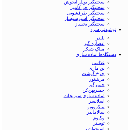
سختیگیر بویلر آبجوش
سختیگیر فر کامبی
سختیگیر ظرفشویی
سختیگیر اسپرسوساز
سختیگیر یخساز
نوشیدنی سرد
بلندر
عصاره گیر
میلک شیکر
دستگاه‌ها آماده سازی
غذاساز
بن ماری
چرخ گوشت
مرینیتور
خمیرگیر
خمیر‌پهن‌کن
آماده سازی سبزیجات
اسلایسر
ماکروویو
سالاماندر
وکیوم
توستر
استخوان بر